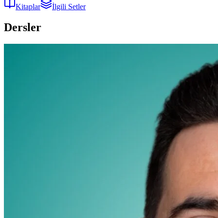
Kitaplar
İlgili Setler
Dersler