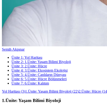
Semih Akpınar
Ünite
1
:
Yol Haritası
Ünite
2
:
1.Ünite: Yaşam Bilimi Biyoloji
Ünite
3
:
2.Ünite: Hücre
Ünite
4
:
3.Ünite: Ekosistem Ekolojisi
Ünite
5
:
4.Ünite: Canlıların Dünyası
Ünite
6
:
5.Ünite: Hücre Bölünmeleri
Ünite
7
:
6.Ünite: Kalıtım
Yol Haritası
(
3
)
1.Ünite: Yaşam Bilimi Biyoloji
(
22
)
2.Ünite: Hücre
(
14
1.Ünite: Yaşam Bilimi Biyoloji