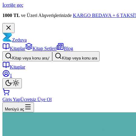
İçeriğe geç
1000 TL
ve Üzeri Alışverişlerinizde
KARGO BEDAVA + 6 TAKSİT
Zeduva
Kitaplar
Kitap Setleri
Blog
Kitap veya konu ara
/
Kitap veya konu ara
Kitaplar
1
Giriş Yap
Ücretsiz Üye Ol
Menüyü aç