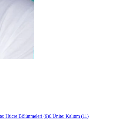
te: Hücre Bölünmeleri
(
9
)
6.Ünite: Kalıtım
(
11
)