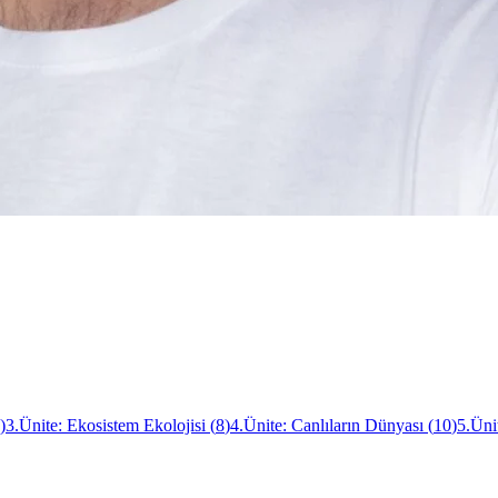
)
3.Ünite: Ekosistem Ekolojisi
(
8
)
4.Ünite: Canlıların Dünyası
(
10
)
5.Üni