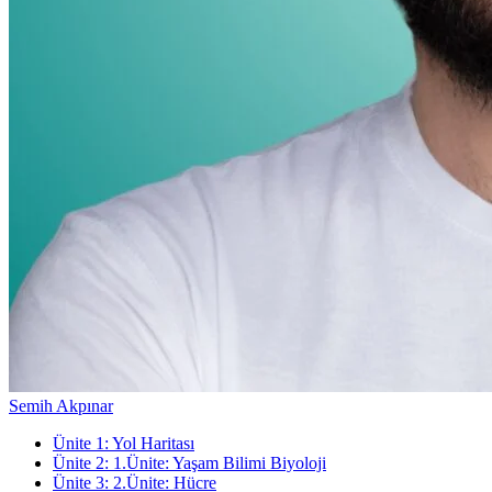
Semih Akpınar
Ünite
1
:
Yol Haritası
Ünite
2
:
1.Ünite: Yaşam Bilimi Biyoloji
Ünite
3
:
2.Ünite: Hücre