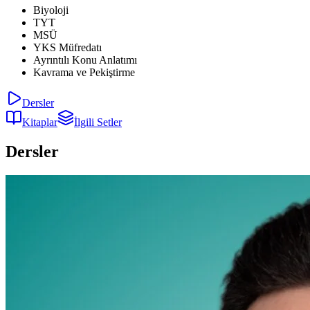
Biyoloji
TYT
MSÜ
YKS Müfredatı
Ayrıntılı Konu Anlatımı
Kavrama ve Pekiştirme
Dersler
Kitaplar
İlgili Setler
Dersler