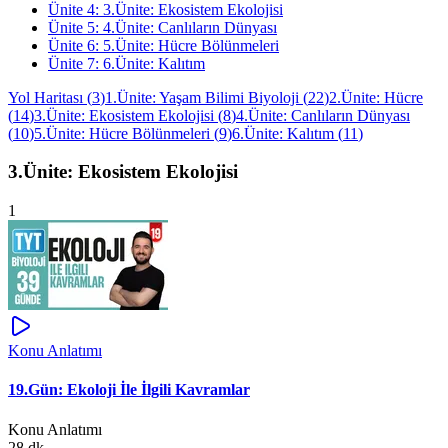
Ünite
4
:
3.Ünite: Ekosistem Ekolojisi
Ünite
5
:
4.Ünite: Canlıların Dünyası
Ünite
6
:
5.Ünite: Hücre Bölünmeleri
Ünite
7
:
6.Ünite: Kalıtım
Yol Haritası
(
3
)
1.Ünite: Yaşam Bilimi Biyoloji
(
22
)
2.Ünite: Hücre
(
14
)
3.Ünite: Ekosistem Ekolojisi
(
8
)
4.Ünite: Canlıların Dünyası
(
10
)
5.Ünite: Hücre Bölünmeleri
(
9
)
6.Ünite: Kalıtım
(
11
)
3.Ünite: Ekosistem Ekolojisi
1
Konu Anlatımı
19.Gün: Ekoloji İle İlgili Kavramlar
Konu Anlatımı
28 dk.