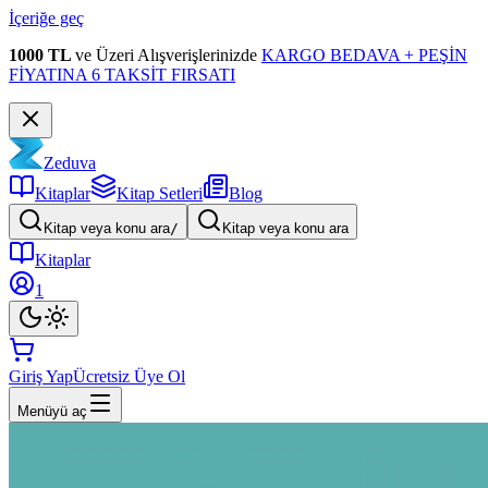
İçeriğe geç
1000 TL
ve Üzeri Alışverişlerinizde
KARGO BEDAVA + PEŞİN
FİYATINA 6 TAKSİT FIRSATI
Zeduva
Kitaplar
Kitap Setleri
Blog
Kitap veya konu ara
/
Kitap veya konu ara
Kitaplar
1
Giriş Yap
Ücretsiz Üye Ol
Menüyü aç