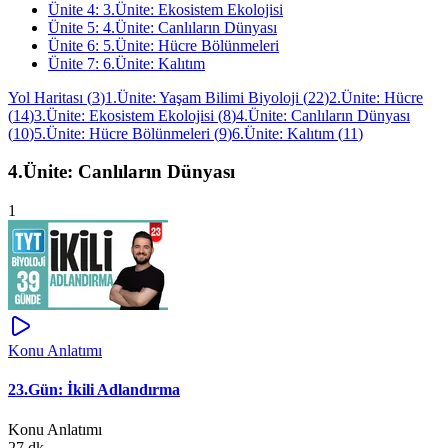
Ünite
4
:
3.Ünite: Ekosistem Ekolojisi
Ünite
5
:
4.Ünite: Canlıların Dünyası
Ünite
6
:
5.Ünite: Hücre Bölünmeleri
Ünite
7
:
6.Ünite: Kalıtım
Yol Haritası
(
3
)
1.Ünite: Yaşam Bilimi Biyoloji
(
22
)
2.Ünite: Hücre
(
14
)
3.Ünite: Ekosistem Ekolojisi
(
8
)
4.Ünite: Canlıların Dünyası
(
10
)
5.Ünite: Hücre Bölünmeleri
(
9
)
6.Ünite: Kalıtım
(
11
)
4.Ünite: Canlıların Dünyası
1
Konu Anlatımı
23.Gün: İkili Adlandırma
Konu Anlatımı
27 dk.