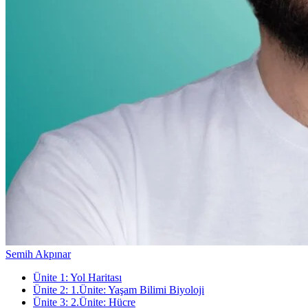
Semih Akpınar
Ünite
1
:
Yol Haritası
Ünite
2
:
1.Ünite: Yaşam Bilimi Biyoloji
Ünite
3
:
2.Ünite: Hücre