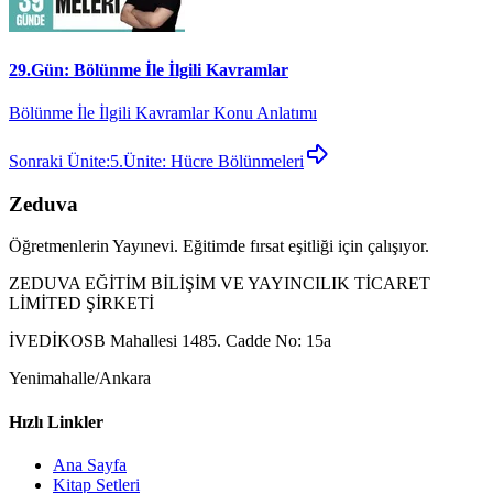
29.Gün: Bölünme İle İlgili Kavramlar
Bölünme İle İlgili Kavramlar Konu Anlatımı
Sonraki Ünite:
5.Ünite: Hücre Bölünmeleri
Zeduva
Öğretmenlerin Yayınevi. Eğitimde fırsat eşitliği için çalışıyor.
ZEDUVA EĞİTİM BİLİŞİM VE YAYINCILIK TİCARET
LİMİTED ŞİRKETİ
İVEDİKOSB Mahallesi 1485. Cadde No: 15a
Yenimahalle/Ankara
Hızlı Linkler
Ana Sayfa
Kitap Setleri