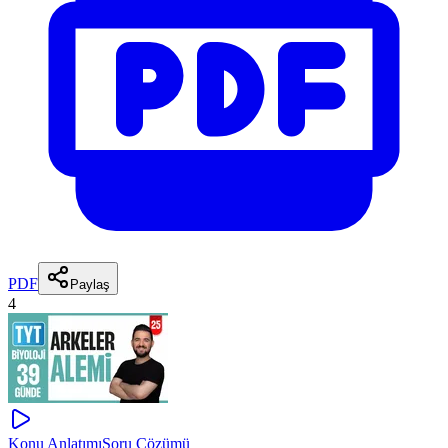
PDF
Paylaş
4
Konu Anlatımı
Soru Çözümü