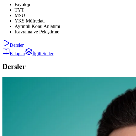
Biyoloji
TYT
MSÜ
YKS Müfredatı
Ayrıntılı Konu Anlatımı
Kavrama ve Pekiştirme
Dersler
Kitaplar
İlgili Setler
Dersler