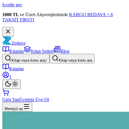
İçeriğe geç
1000 TL
ve Üzeri Alışverişlerinizde
KARGO BEDAVA + 6
TAKSİT FIRSTI
Zeduva
Kitaplar
Kitap Setleri
Blog
Kitap veya konu ara
/
Kitap veya konu ara
Kitaplar
1
Giriş Yap
Ücretsiz Üye Ol
Menüyü aç