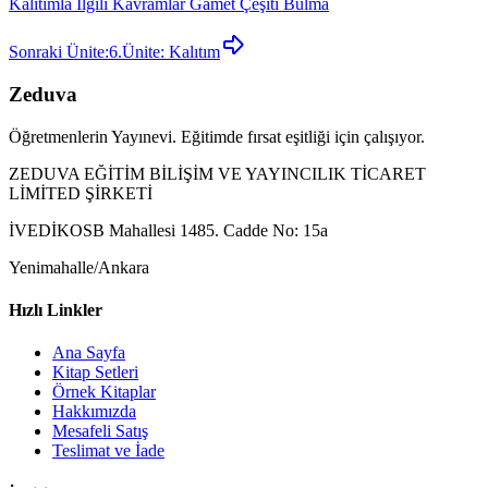
Kalıtımla İlgili Kavramlar Gamet Çeşiti Bulma
Sonraki Ünite:
6.Ünite: Kalıtım
Zeduva
Öğretmenlerin Yayınevi. Eğitimde fırsat eşitliği için çalışıyor.
ZEDUVA EĞİTİM BİLİŞİM VE YAYINCILIK TİCARET
LİMİTED ŞİRKETİ
İVEDİKOSB Mahallesi 1485. Cadde No: 15a
Yenimahalle/Ankara
Hızlı Linkler
Ana Sayfa
Kitap Setleri
Örnek Kitaplar
Hakkımızda
Mesafeli Satış
Teslimat ve İade