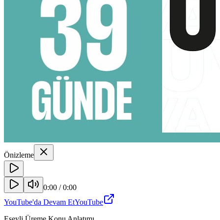
Önizleme
0:00
/
0:00
YouTube'da Devam Et
YouTube
Eşeyli Üreme Konu Anlatımı