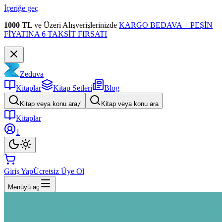
İçeriğe geç
1000 TL
ve Üzeri Alışverişlerinizde
KARGO BEDAVA + PEŞİN
FİYATINA 6 TAKSİT FIRSATI
Zeduva
Kitaplar
Kitap Setleri
Blog
Kitap veya konu ara
/
Kitap veya konu ara
Kitaplar
1
Giriş Yap
Ücretsiz Üye Ol
Menüyü aç