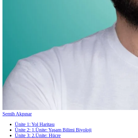
Semih Akpınar
Ünite
1
:
Yol Haritası
Ünite
2
:
1.Ünite: Yaşam Bilimi Biyoloji
Ünite
3
:
2.Ünite: Hücre