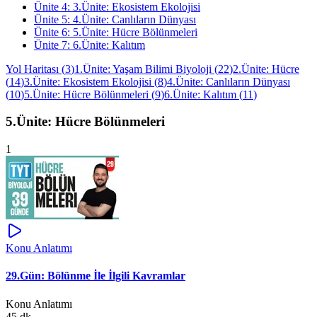
Ünite
4
:
3.Ünite: Ekosistem Ekolojisi
Ünite
5
:
4.Ünite: Canlıların Dünyası
Ünite
6
:
5.Ünite: Hücre Bölünmeleri
Ünite
7
:
6.Ünite: Kalıtım
Yol Haritası
(
3
)
1.Ünite: Yaşam Bilimi Biyoloji
(
22
)
2.Ünite: Hücre
(
14
)
3.Ünite: Ekosistem Ekolojisi
(
8
)
4.Ünite: Canlıların Dünyası
(
10
)
5.Ünite: Hücre Bölünmeleri
(
9
)
6.Ünite: Kalıtım
(
11
)
5.Ünite: Hücre Bölünmeleri
1
Konu Anlatımı
29.Gün: Bölünme İle İlgili Kavramlar
Konu Anlatımı
45 dk.