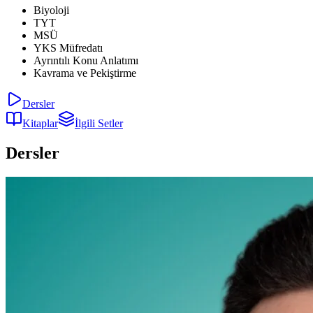
Biyoloji
TYT
MSÜ
YKS Müfredatı
Ayrıntılı Konu Anlatımı
Kavrama ve Pekiştirme
Dersler
Kitaplar
İlgili Setler
Dersler