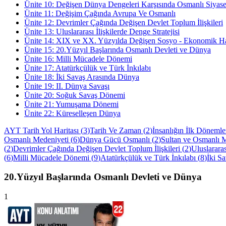
Ünite
10
:
Değişen Dünya Dengeleri Karşısında Osmanlı Siyase
Ünite
11
:
Değişim Çağında Avrupa Ve Osmanlı
Ünite
12
:
Devrimler Çağında Değişen Devlet Toplum İlişkileri
Ünite
13
:
Uluslararası İlişkilerde Denge Stratejisi
Ünite
14
:
XIX ve XX. Yüzyılda Değişen Sosyo - Ekonomik H
Ünite
15
:
20.Yüzyıl Başlarında Osmanlı Devleti ve Dünya
Ünite
16
:
Milli Mücadele Dönemi
Ünite
17
:
Atatürkçülük ve Türk İnkılabı
Ünite
18
:
İki Savaş Arasında Dünya
Ünite
19
:
II. Dünya Savaşı
Ünite
20
:
Soğuk Savaş Dönemi
Ünite
21
:
Yumuşama Dönemi
Ünite
22
:
Küreselleşen Dünya
AYT Tarih Yol Haritası
(
3
)
Tarih Ve Zaman
(
2
)
İnsanlığın İlk Dönemle
Osmanlı Medeniyeti
(
6
)
Dünya Gücü Osmanlı
(
2
)
Sultan ve Osmanlı M
(
2
)
Devrimler Çağında Değişen Devlet Toplum İlişkileri
(
2
)
Uluslararas
(
6
)
Milli Mücadele Dönemi
(
9
)
Atatürkçülük ve Türk İnkılabı
(
8
)
İki S
20.Yüzyıl Başlarında Osmanlı Devleti ve Dünya
1