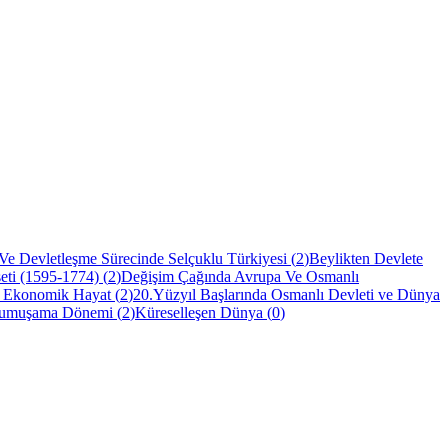
Ve Devletleşme Sürecinde Selçuklu Türkiyesi
(
2
)
Beylikten Devlete
eti (1595-1774)
(
2
)
Değişim Çağında Avrupa Ve Osmanlı
- Ekonomik Hayat
(
2
)
20.Yüzyıl Başlarında Osmanlı Devleti ve Dünya
umuşama Dönemi
(
2
)
Küreselleşen Dünya
(
0
)