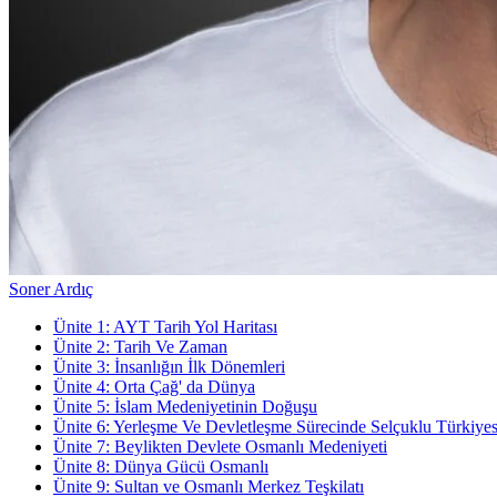
Soner Ardıç
Ünite
1
:
AYT Tarih Yol Haritası
Ünite
2
:
Tarih Ve Zaman
Ünite
3
:
İnsanlığın İlk Dönemleri
Ünite
4
:
Orta Çağ' da Dünya
Ünite
5
:
İslam Medeniyetinin Doğuşu
Ünite
6
:
Yerleşme Ve Devletleşme Sürecinde Selçuklu Türkiyes
Ünite
7
:
Beylikten Devlete Osmanlı Medeniyeti
Ünite
8
:
Dünya Gücü Osmanlı
Ünite
9
:
Sultan ve Osmanlı Merkez Teşkilatı