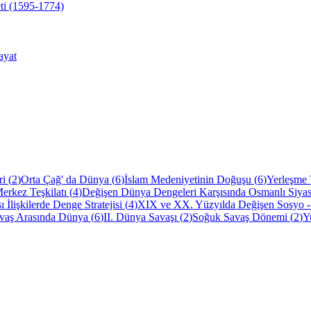
ti (1595-1774)
ayat
ri
(
2
)
Orta Çağ' da Dünya
(
6
)
İslam Medeniyetinin Doğuşu
(
6
)
Yerleşme 
erkez Teşkilatı
(
4
)
Değişen Dünya Dengeleri Karşısında Osmanlı Siyas
ı İlişkilerde Denge Stratejisi
(
4
)
XIX ve XX. Yüzyılda Değişen Sosyo 
avaş Arasında Dünya
(
6
)
II. Dünya Savaşı
(
2
)
Soğuk Savaş Dönemi
(
2
)
Y