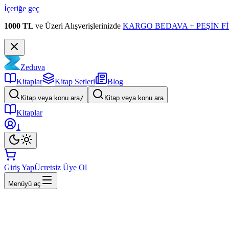
İçeriğe geç
1000 TL
ve Üzeri Alışverişlerinizde
KARGO BEDAVA + PEŞİN Fİ
Zeduva
Kitaplar
Kitap Setleri
Blog
Kitap veya konu ara
/
Kitap veya konu ara
Kitaplar
1
Giriş Yap
Ücretsiz Üye Ol
Menüyü aç