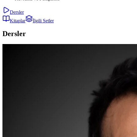
Dersler
Kitaplar
İlgili Setler
Dersler