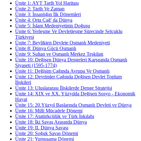
Ünite
1
:
AYT Tarih Yol Haritası
Ünite
2
:
Tarih Ve Zaman
Ünite
3
:
İnsanlığın İlk Dönemleri
Ünite
4
:
Orta Çağ' da Dünya
Ünite
5
:
İslam Medeniyetinin Doğuşu
Ünite
6
:
Yerleşme Ve Devletleşme Sürecinde Selçuklu
Türkiyesi
Ünite
7
:
Beylikten Devlete Osmanlı Medeniyeti
Ünite
8
:
Dünya Gücü Osmanlı
Ünite
9
:
Sultan ve Osmanlı Merkez Teşkilatı
Ünite
10
:
Değişen Dünya Dengeleri Karşısında Osmanlı
Siyaseti (1595-1774)
Ünite
11
:
Değişim Çağında Avrupa Ve Osmanlı
Ünite
12
:
Devrimler Çağında Değişen Devlet Toplum
İlişkileri
Ünite
13
:
Uluslararası İlişkilerde Denge Stratejisi
Ünite
14
:
XIX ve XX. Yüzyılda Değişen Sosyo - Ekonomik
Hayat
Ünite
15
:
20.Yüzyıl Başlarında Osmanlı Devleti ve Dünya
Ünite
16
:
Milli Mücadele Dönemi
Ünite
17
:
Atatürkçülük ve Türk İnkılabı
Ünite
18
:
İki Savaş Arasında Dünya
Ünite
19
:
II. Dünya Savaşı
Ünite
20
:
Soğuk Savaş Dönemi
Ünite
21
:
Yumuşama Dönemi