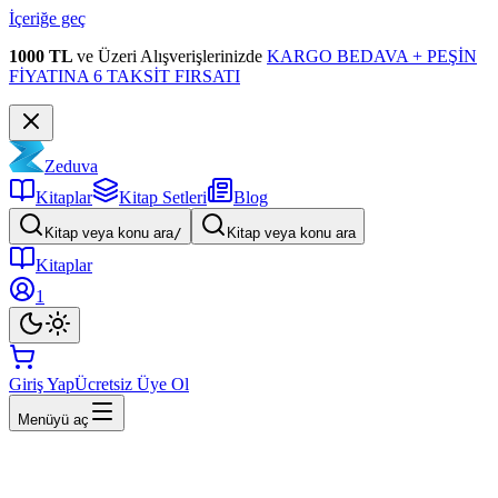
İçeriğe geç
1000 TL
ve Üzeri Alışverişlerinizde
KARGO BEDAVA + PEŞİN
FİYATINA 6 TAKSİT FIRSATI
Zeduva
Kitaplar
Kitap Setleri
Blog
Kitap veya konu ara
/
Kitap veya konu ara
Kitaplar
1
Giriş Yap
Ücretsiz Üye Ol
Menüyü aç