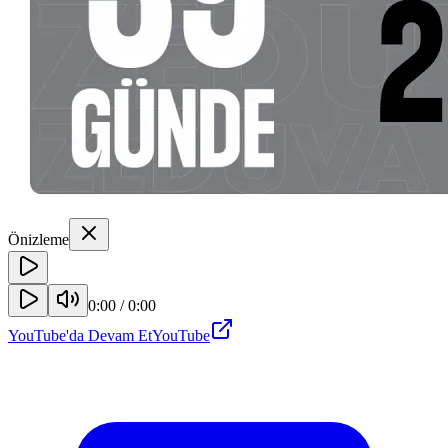
Önizleme
0:00
/
0:00
YouTube'da Devam Et
YouTube