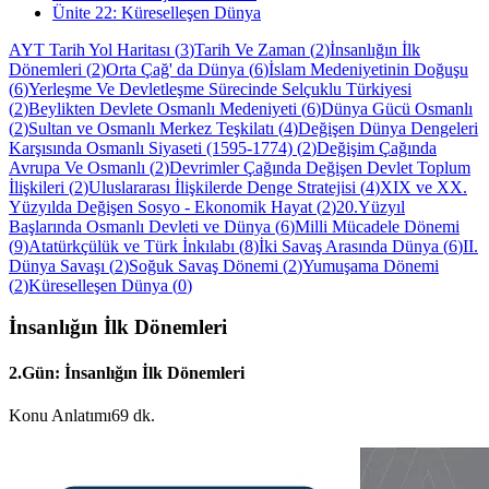
Ünite
22
:
Küreselleşen Dünya
AYT Tarih Yol Haritası
(
3
)
Tarih Ve Zaman
(
2
)
İnsanlığın İlk
Dönemleri
(
2
)
Orta Çağ' da Dünya
(
6
)
İslam Medeniyetinin Doğuşu
(
6
)
Yerleşme Ve Devletleşme Sürecinde Selçuklu Türkiyesi
(
2
)
Beylikten Devlete Osmanlı Medeniyeti
(
6
)
Dünya Gücü Osmanlı
(
2
)
Sultan ve Osmanlı Merkez Teşkilatı
(
4
)
Değişen Dünya Dengeleri
Karşısında Osmanlı Siyaseti (1595-1774)
(
2
)
Değişim Çağında
Avrupa Ve Osmanlı
(
2
)
Devrimler Çağında Değişen Devlet Toplum
İlişkileri
(
2
)
Uluslararası İlişkilerde Denge Stratejisi
(
4
)
XIX ve XX.
Yüzyılda Değişen Sosyo - Ekonomik Hayat
(
2
)
20.Yüzyıl
Başlarında Osmanlı Devleti ve Dünya
(
6
)
Milli Mücadele Dönemi
(
9
)
Atatürkçülük ve Türk İnkılabı
(
8
)
İki Savaş Arasında Dünya
(
6
)
II.
Dünya Savaşı
(
2
)
Soğuk Savaş Dönemi
(
2
)
Yumuşama Dönemi
(
2
)
Küreselleşen Dünya
(
0
)
İnsanlığın İlk Dönemleri
2.Gün: İnsanlığın İlk Dönemleri
Konu Anlatımı
69 dk.