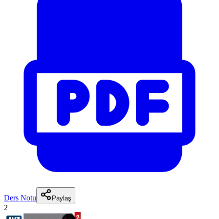
Ders Notu
Paylaş
2