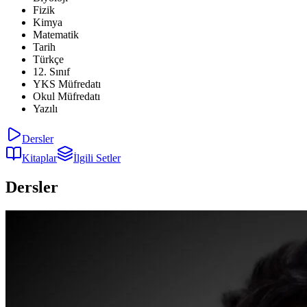
Fizik
Kimya
Matematik
Tarih
Türkçe
12. Sınıf
YKS Müfredatı
Okul Müfredatı
Yazılı
Dersler
Kitaplar
İlgili Setler
Dersler