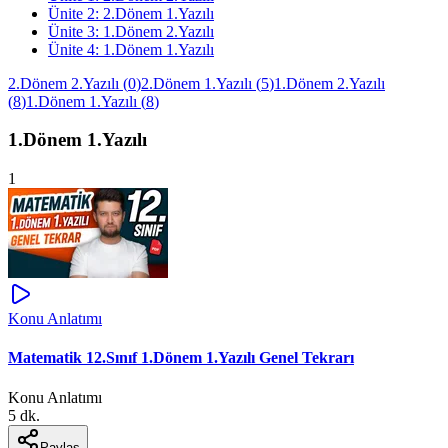
Ünite
2
:
2.Dönem 1.Yazılı
Ünite
3
:
1.Dönem 2.Yazılı
Ünite
4
:
1.Dönem 1.Yazılı
2.Dönem 2.Yazılı
(
0
)
2.Dönem 1.Yazılı
(
5
)
1.Dönem 2.Yazılı
(
8
)
1.Dönem 1.Yazılı
(
8
)
1.Dönem 1.Yazılı
1
Konu Anlatımı
Matematik 12.Sınıf 1.Dönem 1.Yazılı Genel Tekrarı
Konu Anlatımı
5 dk.
Paylaş