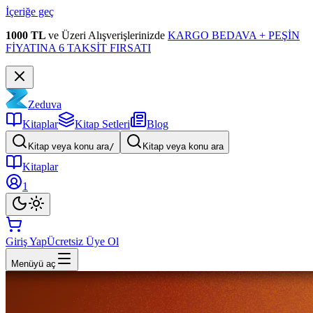
İçeriğe geç
1000 TL
ve Üzeri Alışverişlerinizde
KARGO BEDAVA + PEŞİN
FİYATINA 6 TAKSİT FIRSATI
Zeduva
Kitaplar
Kitap Setleri
Blog
Kitap veya konu ara
/
Kitap veya konu ara
Kitaplar
1
Giriş Yap
Ücretsiz Üye Ol
Menüyü aç