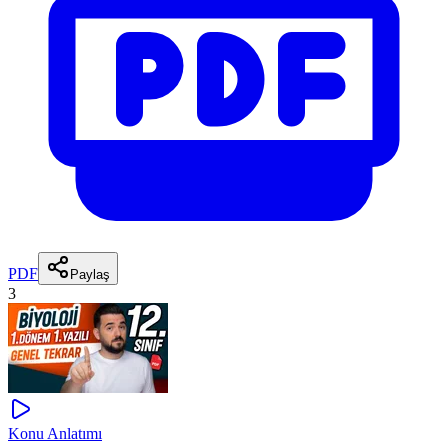
PDF
Paylaş
3
Konu Anlatımı