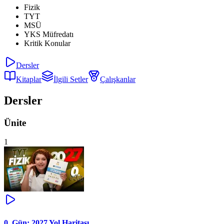
Fizik
TYT
MSÜ
YKS Müfredatı
Kritik Konular
Dersler
Kitaplar
İlgili Setler
Çalışkanlar
Dersler
Ünite
1
0. Gün: 2027 Yol Haritası