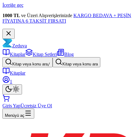
İçeriğe geç
1000 TL
ve Üzeri Alışverişlerinizde
KARGO BEDAVA + PEŞİN
FİYATINA 6 TAKSİT FIRSATI
Zeduva
Kitaplar
Kitap Setleri
Blog
Kitap veya konu ara
/
Kitap veya konu ara
Kitaplar
1
Giriş Yap
Ücretsiz Üye Ol
Menüyü aç