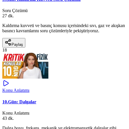
Soru Çözümü
27 dk.
Kaldırma kuvveti ve basınç konusu içerisindeki sıvı, gaz ve akışkan
basıncı kavramlarını soru çözümleriyle pekiştiriyoruz.
Paylaş
18
Konu Anlatımı
10.Gün: Dalgalar
Konu Anlatımı
43 dk.
Dalga boyu, frekans, mekanik ve elektromanyetik dalgalar gibi