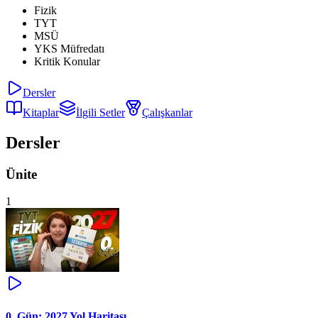
Fizik
TYT
MSÜ
YKS Müfredatı
Kritik Konular
Dersler
Kitaplar
İlgili Setler
Çalışkanlar
Dersler
Ünite
1
0. Gün: 2027 Yol Haritası