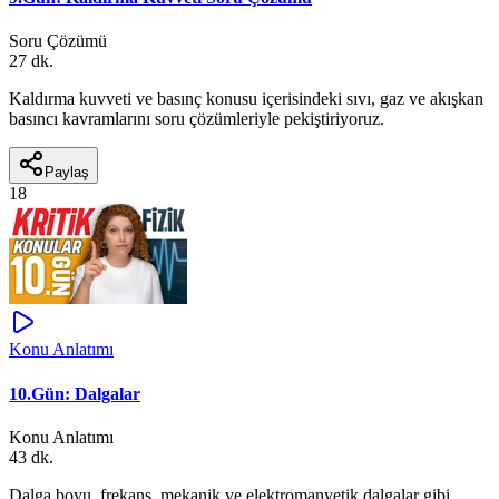
Soru Çözümü
27 dk.
Kaldırma kuvveti ve basınç konusu içerisindeki sıvı, gaz ve akışkan
basıncı kavramlarını soru çözümleriyle pekiştiriyoruz.
Paylaş
18
Konu Anlatımı
10.Gün: Dalgalar
Konu Anlatımı
43 dk.
Dalga boyu, frekans, mekanik ve elektromanyetik dalgalar gibi