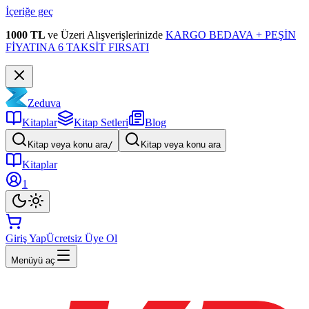
İçeriğe geç
1000 TL
ve Üzeri Alışverişlerinizde
KARGO BEDAVA + PEŞİN
FİYATINA 6 TAKSİT FIRSATI
Zeduva
Kitaplar
Kitap Setleri
Blog
Kitap veya konu ara
/
Kitap veya konu ara
Kitaplar
1
Giriş Yap
Ücretsiz Üye Ol
Menüyü aç