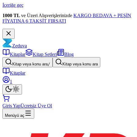
İçeriğe geç
1000 TL
ve Üzeri Alışverişlerinizde
KARGO BEDAVA + PEŞİN
FİYATINA 6 TAKSİT FIRSATI
Zeduva
Kitaplar
Kitap Setleri
Blog
Kitap veya konu ara
/
Kitap veya konu ara
Kitaplar
1
Giriş Yap
Ücretsiz Üye Ol
Menüyü aç