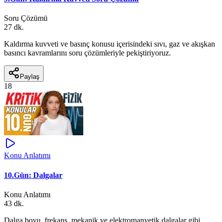
Soru Çözümü
27 dk.
Kaldırma kuvveti ve basınç konusu içerisindeki sıvı, gaz ve akışkan
basıncı kavramlarını soru çözümleriyle pekiştiriyoruz.
Paylaş
18
Konu Anlatımı
10.Gün: Dalgalar
Konu Anlatımı
43 dk.
Dalga boyu, frekans, mekanik ve elektromanyetik dalgalar gibi