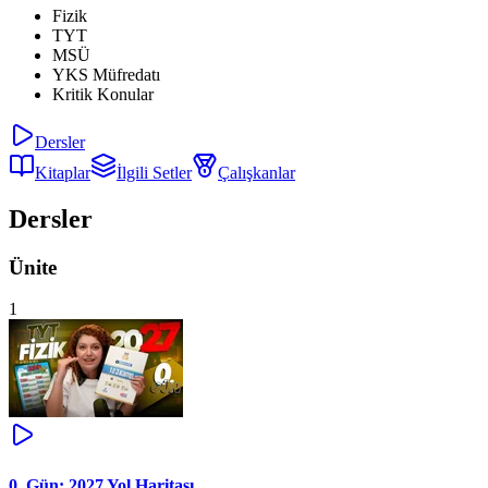
Fizik
TYT
MSÜ
YKS Müfredatı
Kritik Konular
Dersler
Kitaplar
İlgili Setler
Çalışkanlar
Dersler
Ünite
1
0. Gün: 2027 Yol Haritası