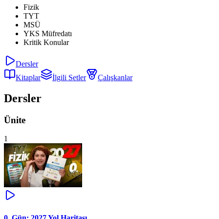
Fizik
TYT
MSÜ
YKS Müfredatı
Kritik Konular
Dersler
Kitaplar
İlgili Setler
Çalışkanlar
Dersler
Ünite
1
0. Gün: 2027 Yol Haritası