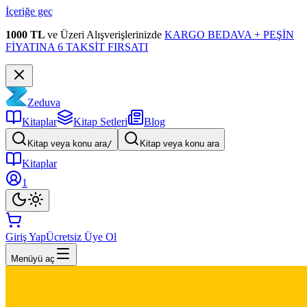
İçeriğe geç
1000 TL
ve Üzeri Alışverişlerinizde
KARGO BEDAVA + PEŞİN
FİYATINA 6 TAKSİT FIRSATI
Zeduva
Kitaplar
Kitap Setleri
Blog
Kitap veya konu ara
/
Kitap veya konu ara
Kitaplar
1
Giriş Yap
Ücretsiz Üye Ol
Menüyü aç