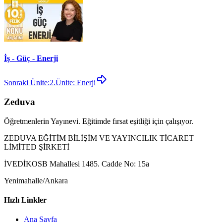
İş - Güç - Enerji
Sonraki Ünite:
2.Ünite: Enerji
Zeduva
Öğretmenlerin Yayınevi. Eğitimde fırsat eşitliği için çalışıyor.
ZEDUVA EĞİTİM BİLİŞİM VE YAYINCILIK TİCARET
LİMİTED ŞİRKETİ
İVEDİKOSB Mahallesi 1485. Cadde No: 15a
Yenimahalle/Ankara
Hızlı Linkler
Ana Sayfa