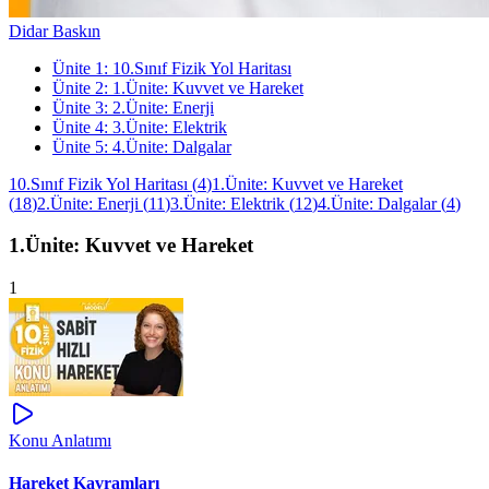
Didar Baskın
Ünite
1
:
10.Sınıf Fizik Yol Haritası
Ünite
2
:
1.Ünite: Kuvvet ve Hareket
Ünite
3
:
2.Ünite: Enerji
Ünite
4
:
3.Ünite: Elektrik
Ünite
5
:
4.Ünite: Dalgalar
10.Sınıf Fizik Yol Haritası
(
4
)
1.Ünite: Kuvvet ve Hareket
(
18
)
2.Ünite: Enerji
(
11
)
3.Ünite: Elektrik
(
12
)
4.Ünite: Dalgalar
(
4
)
1.Ünite: Kuvvet ve Hareket
1
Konu Anlatımı
Hareket Kavramları