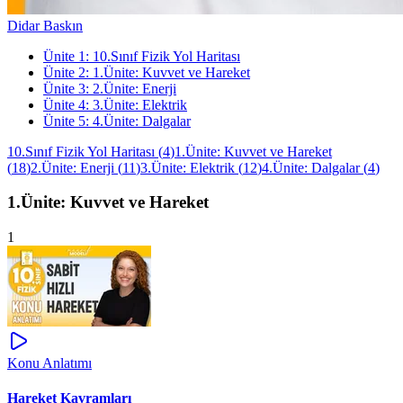
Didar Baskın
Ünite
1
:
10.Sınıf Fizik Yol Haritası
Ünite
2
:
1.Ünite: Kuvvet ve Hareket
Ünite
3
:
2.Ünite: Enerji
Ünite
4
:
3.Ünite: Elektrik
Ünite
5
:
4.Ünite: Dalgalar
10.Sınıf Fizik Yol Haritası
(
4
)
1.Ünite: Kuvvet ve Hareket
(
18
)
2.Ünite: Enerji
(
11
)
3.Ünite: Elektrik
(
12
)
4.Ünite: Dalgalar
(
4
)
1.Ünite: Kuvvet ve Hareket
1
Konu Anlatımı
Hareket Kavramları