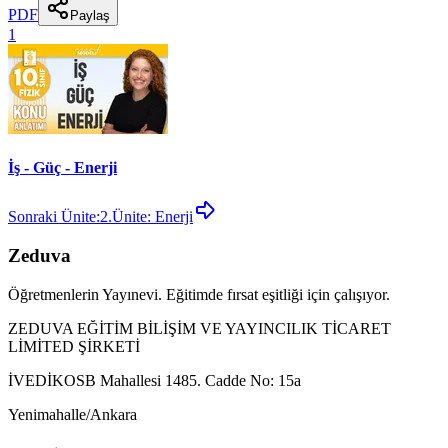
PDF
Paylaş
1
İş - Güç - Enerji
Sonraki Ünite:
2.Ünite: Enerji
Zeduva
Öğretmenlerin Yayınevi. Eğitimde fırsat eşitliği için çalışıyor.
ZEDUVA EĞİTİM BİLİŞİM VE YAYINCILIK TİCARET
LİMİTED ŞİRKETİ
İVEDİKOSB Mahallesi 1485. Cadde No: 15a
Yenimahalle/Ankara