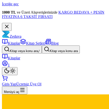
İçeriğe geç
1000 TL
ve Üzeri Alışverişlerinizde
KARGO BEDAVA + PEŞİN
FİYATINA 6 TAKSİT FIRSATI
Zeduva
Kitaplar
Kitap Setleri
Blog
Kitap veya konu ara
/
Kitap veya konu ara
Kitaplar
1
Giriş Yap
Ücretsiz Üye Ol
Menüyü aç