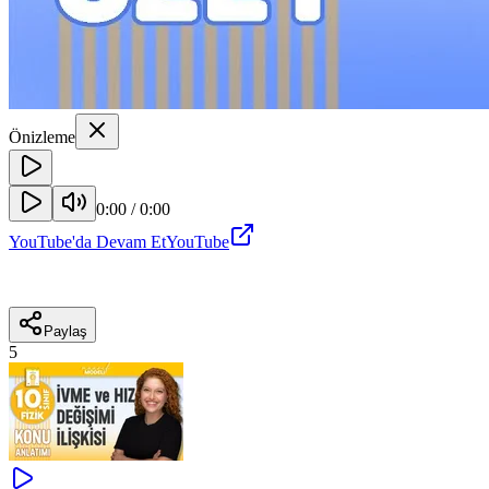
Önizleme
0:00
/
0:00
YouTube'da Devam Et
YouTube
Paylaş
5