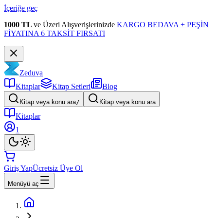
İçeriğe geç
1000 TL
ve Üzeri Alışverişlerinizde
KARGO BEDAVA + PEŞİN
FİYATINA 6 TAKSİT FIRSATI
Zeduva
Kitaplar
Kitap Setleri
Blog
Kitap veya konu ara
/
Kitap veya konu ara
Kitaplar
1
Giriş Yap
Ücretsiz Üye Ol
Menüyü aç