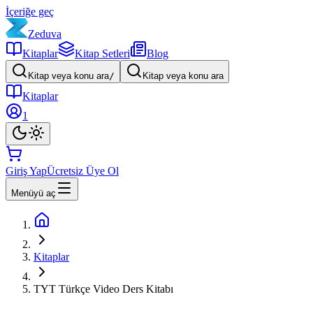
İçeriğe geç
Zeduva
Kitaplar
Kitap Setleri
Blog
Kitap veya konu ara
/
Kitap veya konu ara
Kitaplar
1
Giriş Yap
Ücretsiz Üye Ol
Menüyü aç
Kitaplar
TYT Türkçe Video Ders Kitabı