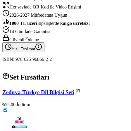
Her sayfada QR Kod ile Video Erişimi
2026-2027 Müfredatına Uygun
1000
TL üzeri
siparişlerde
kargo ücretsiz!
14 Gün İade Garantisi
Güvenli Ödeme
Hızlı Teslimat
ISBN:
978-625-96866-2-2
Set Fırsatları
Zeduva Türkçe Dil Bilgisi Seti
₺55,00
İndirim!