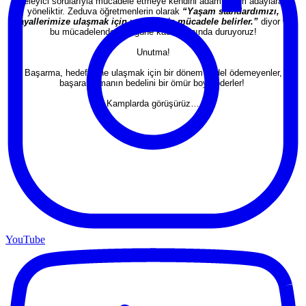
eleyici sorularıyla mücadele etmeye kendini adamış tüm adaylara
yöneliktir. Zeduva öğretmenlerin olarak
“Yaşam standardımızı,
hayallerimize ulaşmak için verdiğimiz mücadele belirler.”
diyor ve
bu mücadelende son güne kadar yanında duruyoruz!
Unutma!
Başarma, hedeflerine ulaşmak için bir dönem bedel ödemeyenler,
başaramamanın bedelini bir ömür boyu öderler!
Kamplarda görüşürüz…
YouTube