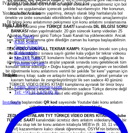
İVEDİKOSB Mahallesi 1485. Cadde No: 15a
dil bilgisi üniteleri, ÖSYM’nin dil bilgisi sorularını yapabilmeniz için bol
örnek ve uygulamaları içerecek şekilde hazırlanmıştır. Her konunun,
Yenimahalle/Ankara
hücre hücre anlatımı yapılmış, detaylı olarak bilgi haritalarıyla bol
örnekle ve ünite sonundaki etkinliklerle kalıcı öğrenmesi amaçlanmıştır.
Dil bilgisi konu anlatımının pekişmesi için konu anlatımı sıralamasına
Hızlı Linkler
göre soru çözümü yine
TÜRKÇE SAATİ
kanalında
DİL BİLGİSİ SORU
BANKASI
’ndan yapılmaktadır. 20 gün sürecek kamp videoları 25
Ağustos Pazartesi günü Türkçe Saati Kanalı’na yüklenecektir. Ancak
Ana Sayfa
sen, kendi programına göre dilediğin zaman bu kampa başlayabilirsin.
Kitap Setleri
Örnek Kitaplar
-
TEK VİDEO SON-FULL TEKRAR KAMPI:
Köprüden önceki son çıkış
Hakkımızda
olarak nitelediğimiz sınava sayılı günler kala yoğun bir tekrar videosu
Mesafeli Satış
ile tüm TYT TÜRKÇE konularını hızlıca hatırlamanı sağlayacak bu
öğretim sürecinde nokta atışlar yaparak sınavda soru gelebilecek tüm
Teslimat ve İade
konuları tekrar edeceğiz.• Doğru kaynak, gerçekçi program ve tecrübeli
bir öğretmenle konu anlatımını verimli bir şekilde “bir kere” yapman için
İletişim
hazırlanmış kitap; sade ve anlaşılır konu anlatımları, görsel şemalar ve
kavram haritaları ile zenginleştirilmiştir.Ve sen sadece 40 gününü
TÜRKÇE VİDEO DERS KİTABI kamplarına ayırarak bir ömür boyu
Email: info@zeduva.com
Türkçenin tadına varacak, öğrendiklerinin sadece Türkçe dersine değil
Tel: +90 312 429 00 36
tüm derslerine nasıl etki ettiğini göreceksin.
Instagram
Sayfa başlarındaki
QR kod
sayesinde Youtube’daki konu anlatım
videolarına kolayca erişim sağlanmaktadır.
ZEDUVA YAYINLARI TYT TÜRKÇE VİDEO DERS KİTABI
;
Youtube
TÜRKÇE SAATİ
kanalındaki ücretsiz ders anlatım videolarıyla bire bir
uyumlu olup tek bir konu anlatım kitabıyla MEB’in (9, 10, 11 ve 12.
sınıf) kazanımlarını kalıcı olarak öğrenmeye, ÖSYM’nin birbirinden