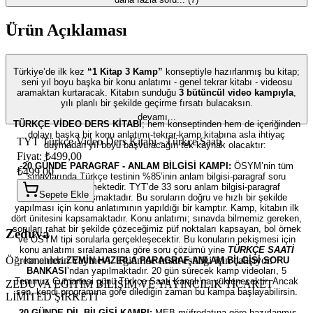
Ürün Açıklaması
Türkiye’de ilk kez
“1 Kitap 3 Kamp”
konseptiyle hazırlanmış bu kitap;
seni yıl boyu başka bir konu anlatımı - genel tekrar kitabı - videosu
aramaktan kurtaracak. Kitabın sunduğu
3 bütüncül video kampıyla
,
yılı planlı bir şekilde geçirme fırsatı bulacaksın.
devamı...
TÜRKÇE VİDEO DERS KİTABI
; hem konseptinden hem de içeriğinden
dolayı başka bir konu anlatımı-tekrar-kamp kitabına asla ihtiyaç
TYT Türkçe Video Ders Kitabı - Türkçe Saati
duymadan yıl boyu başvuracağın tek kaynak olacaktır:
Fiyat: ₺499,00
-
20 GÜNDE PARAGRAF - ANLAM BİLGİSİ KAMPI:
ÖSYM’nin tüm
₺499,00
sınavlarında Türkçe testinin %85’inin anlam bilgisi-paragraf soru
tiplerinden gelmektedir. TYT’de 33 soru anlam bilgisi-paragraf
Sepete Ekle
sorularından oluşmaktadır. Bu soruların doğru ve hızlı bir şekilde
yapılması için konu anlatımının yapıldığı bir kamptır. Kamp, kitabın ilk
dört ünitesini kapsamaktadır. Konu anlatımı; sınavda bilmemiz gereken,
soruları rahat bir şekilde çözeceğimiz püf noktaları kapsayan, bol örnek
Zeduva
ve ÖSYM tipi sorularla gerçekleşecektir. Bu konuların pekişmesi için
konu anlatımı sıralamasına göre soru çözümü yine
TÜRKÇE SAATİ
Öğretmenlerin Yayınevi. Eğitimde fırsat eşitliği için çalışıyor.
kanalında
ZEMİN HAZIRLA PARAGRAF-ANLAM BİLGİSİ SORU
BANKASI
’ndan yapılmaktadır. 20 gün sürecek kamp videoları, 5
Temmuz Cumartesi günü Türkçe Saati Kanalı’na yüklenecektir. Ancak
ZEDUVA EĞİTİM BİLİŞİM VE YAYINCILIK TİCARET
sen, kendi programına göre dilediğin zaman bu kampa başlayabilirsin.
LİMİTED ŞİRKETİ
-20 GÜNDE DİL BİLGİSİ KAMPI:
MEB müfredatına göre hazırlanmış