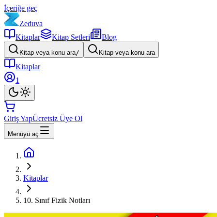
İçeriğe geç
Zeduva
Kitaplar
Kitap Setleri
Blog
Kitap veya konu ara
/
Kitap veya konu ara
Kitaplar
1
Giriş Yap
Ücretsiz Üye Ol
Menüyü aç
Kitaplar
10. Sınıf Fizik Notları