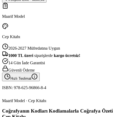
Maarif Model
Cep Kitabı
2026-2027 Müfredatına Uygun
1000
TL üzeri
siparişlerde
kargo ücretsiz!
14 Gün İade Garantisi
Güvenli Ödeme
Hızlı Teslimat
ISBN:
978-625-96866-8-4
Maarif Model · Cep Kitabı
Coğrafyanın Kodları Kodlamalarla Coğrafya Özeti
Cep Kitabı