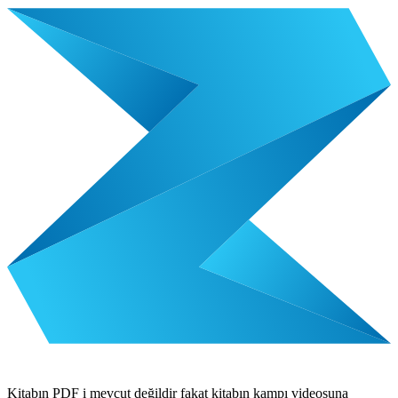
Kitabın PDF i mevcut değildir fakat kitabın kampı videosuna