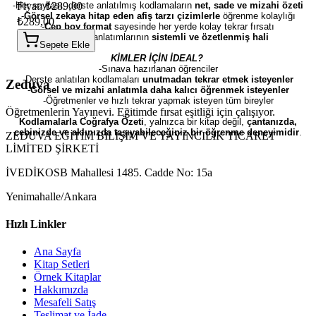
-Her sayfası, derste anlatılmış kodlamaların
Fiyat: ₺289,00
net, sade ve mizahi özeti
-
Görsel zekaya hitap eden afiş tarzı çizimlerle
öğrenme kolaylığı
₺289,00
-
Cep boy format
sayesinde her yerde kolay tekrar fırsatı
-Öğretmen anlatımlarının
sistemli ve özetlenmiş hali
Sepete Ekle
KİMLER İÇİN İDEAL?
-Sınava hazırlanan öğrenciler
-Derste anlatılan kodlamaları
unutmadan tekrar etmek isteyenler
Zeduva
-
Görsel ve mizahi anlatımla daha kalıcı öğrenmek isteyenler
-Öğretmenler ve hızlı tekrar yapmak isteyen tüm bireyler
Öğretmenlerin Yayınevi. Eğitimde fırsat eşitliği için çalışıyor.
Kodlamalarla Coğrafya Özeti
, yalnızca bir kitap değil,
çantanızda,
cebinizde ve aklınızda taşıyabileceğiniz bir öğrenme deneyimidir
.
ZEDUVA EĞİTİM BİLİŞİM VE YAYINCILIK TİCARET
LİMİTED ŞİRKETİ
İVEDİKOSB Mahallesi 1485. Cadde No: 15a
Yenimahalle/Ankara
Hızlı Linkler
Ana Sayfa
Kitap Setleri
Örnek Kitaplar
Hakkımızda
Mesafeli Satış
Teslimat ve İade