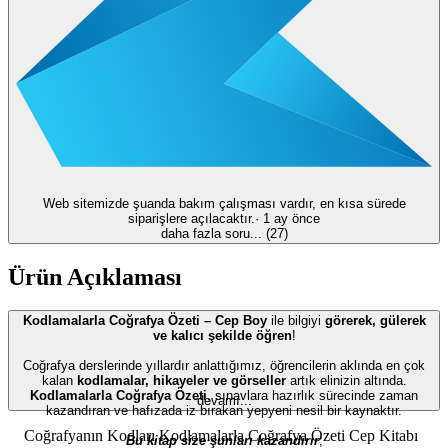
Web sitemizde şuanda bakım çalışması vardır, en kısa sürede
siparişlere açılacaktır.
·
1 ay önce
daha fazla soru... (
27
)
Ürün Açıklaması
Kodlamalarla Coğrafya Özeti – Cep Boy
ile bilgiyi
görerek, gülerek
ve kalıcı şekilde öğren
!
Coğrafya derslerinde yıllardır anlattığımız, öğrencilerin aklında en çok
kalan
kodlamalar, hikayeler ve görseller
artık elinizin altında.
Kodlamalarla Coğrafya Özeti
, sınavlara hazırlık sürecinde zaman
devamı...
kazandıran ve hafızada iz bırakan yepyeni nesil bir kaynaktır.
Coğrafyanın Kodları Kodlamalarla Coğrafya Özeti Cep Kitabı
Bu kitap size şunları kazandırır
;