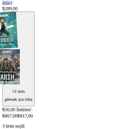
ürün)
₺289,00
+
2
ürün
görmek için tıkla
₺50,00
İndirim!
₺867,00
₺817,00
3
ürün seçili