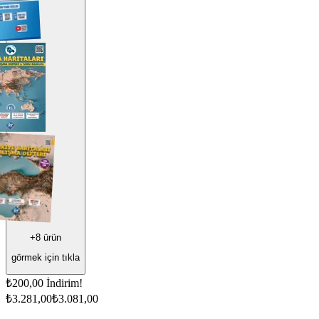
+
8
ürün
görmek için tıkla
₺200,00
İndirim!
₺3.281,00
₺3.081,00