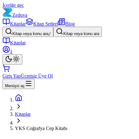
İçeriğe geç
Zeduva
Kitaplar
Kitap Setleri
Blog
Kitap veya konu ara
/
Kitap veya konu ara
Kitaplar
1
Giriş Yap
Ücretsiz Üye Ol
Menüyü aç
Kitaplar
YKS Coğrafya Cep Kitabı