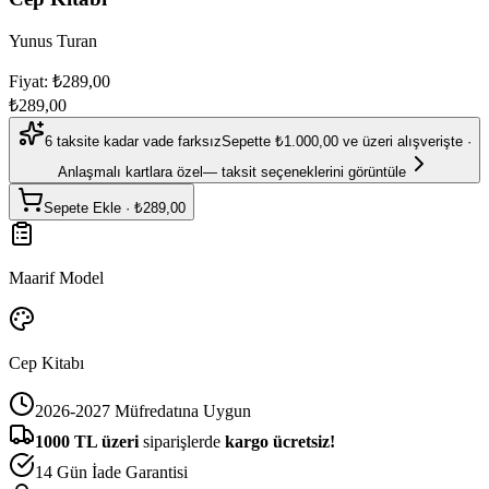
Yunus Turan
Fiyat: ₺289,00
₺289,00
6 taksite kadar vade farksız
Sepette ₺1.000,00 ve üzeri alışverişte ·
Anlaşmalı kartlara özel
— taksit seçeneklerini görüntüle
Sepete Ekle
·
₺289,00
Maarif Model
Cep Kitabı
2026-2027 Müfredatına Uygun
1000
TL üzeri
siparişlerde
kargo ücretsiz!
14 Gün İade Garantisi