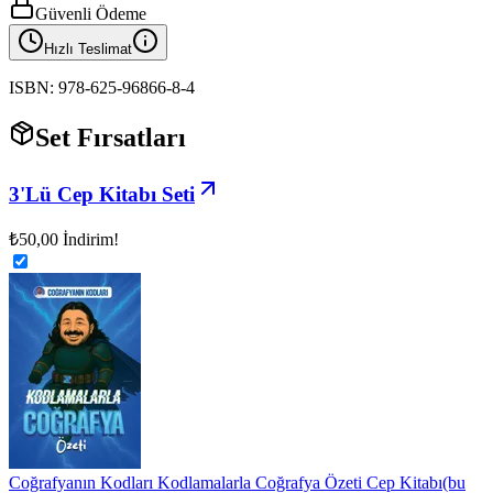
Güvenli Ödeme
Hızlı Teslimat
ISBN:
978-625-96866-8-4
Set Fırsatları
3'Lü Cep Kitabı Seti
₺50,00
İndirim!
Coğrafyanın Kodları Kodlamalarla Coğrafya Özeti Cep Kitabı
(bu