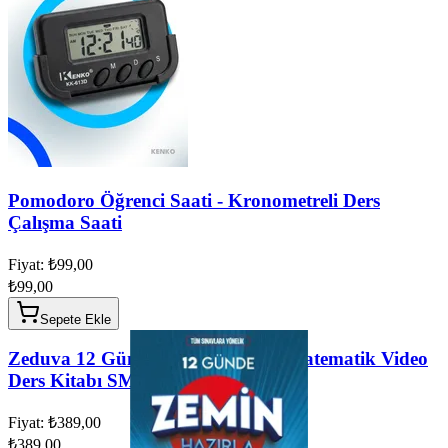
Pomodoro Öğrenci Saati - Kronometreli Ders
Çalışma Saati
Fiyat: ₺99,00
₺99,00
Sepete Ekle
Zeduva 12 Günde Zemin Hazırla Matematik Video
Ders Kitabı SML Matematik
Fiyat: ₺389,00
₺389,00