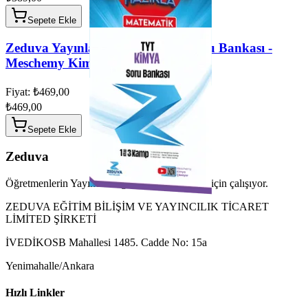
Sepete Ekle
Zeduva Yayınları - TYT Kimya Soru Bankası -
Meschemy Kimya
Fiyat: ₺469,00
₺469,00
Sepete Ekle
Zeduva
Öğretmenlerin Yayınevi. Eğitimde fırsat eşitliği için çalışıyor.
ZEDUVA EĞİTİM BİLİŞİM VE YAYINCILIK TİCARET
LİMİTED ŞİRKETİ
İVEDİKOSB Mahallesi 1485. Cadde No: 15a
Yenimahalle/Ankara
Hızlı Linkler