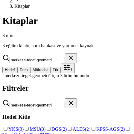
Kitaplar
Kitaplar
3 ürün
3 eğitim kitabı, soru bankası ve yardımcı kaynak
Hedef
Ders
Müfredat
Tür
1
"merkeze-teget-geometri" için 3 ürün bulundu
Filtreler
Hedef Kitle
YKS
(
3
)
MSÜ
(
3
)
DGS
(
2
)
ALES
(
2
)
KPSS-AGS
(
2
)