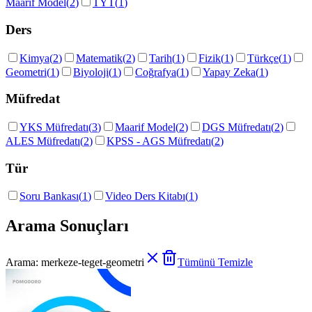
Maarif Model
(
2
)
TYT
(
1
)
Ders
Kimya
(
2
)
Matematik
(
2
)
Tarih
(
1
)
Fizik
(
1
)
Türkçe
(
1
)
Geometri
(
1
)
Biyoloji
(
1
)
Coğrafya
(
1
)
Yapay Zeka
(
1
)
Müfredat
YKS Müfredatı
(
3
)
Maarif Model
(
2
)
DGS Müfredatı
(
2
)
ALES Müfredatı
(
2
)
KPSS - AGS Müfredatı
(
2
)
Tür
Soru Bankası
(
1
)
Video Ders Kitabı
(
1
)
Arama Sonuçları
Arama:
merkeze-teget-geometri
Tümünü Temizle