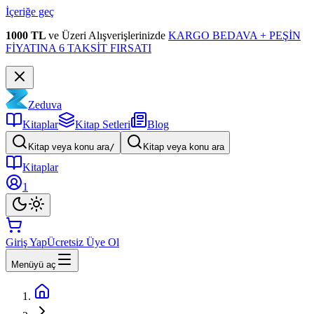
İçeriğe geç
1000 TL
ve Üzeri Alışverişlerinizde
KARGO BEDAVA + PEŞİN
FİYATINA 6 TAKSİT FIRSATI
Zeduva
Kitaplar
Kitap Setleri
Blog
Kitap veya konu ara
/
Kitap veya konu ara
Kitaplar
1
Giriş Yap
Ücretsiz Üye Ol
Menüyü aç