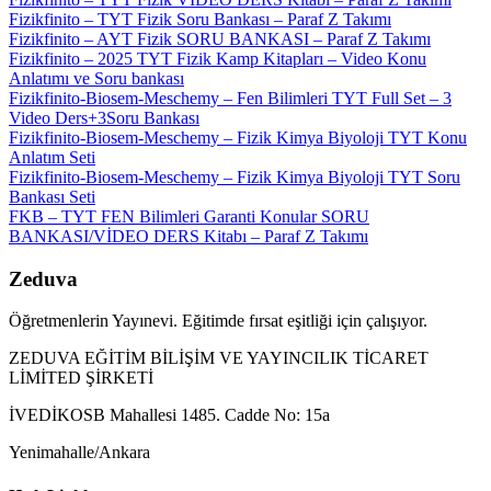
Fizikfinito – TYT Fizik Soru Bankası – Paraf Z Takımı
Fizikfinito – AYT Fizik SORU BANKASI – Paraf Z Takımı
Fizikfinito – 2025 TYT Fizik Kamp Kitapları – Video Konu
Anlatımı ve Soru bankası
Fizikfinito-Biosem-Meschemy – Fen Bilimleri TYT Full Set – 3
Video Ders+3Soru Bankası
Fizikfinito-Biosem-Meschemy – Fizik Kimya Biyoloji TYT Konu
Anlatım Seti
Fizikfinito-Biosem-Meschemy – Fizik Kimya Biyoloji TYT Soru
Bankası Seti
FKB – TYT FEN Bilimleri Garanti Konular SORU
BANKASI/VİDEO DERS Kitabı – Paraf Z Takımı
Zeduva
Öğretmenlerin Yayınevi. Eğitimde fırsat eşitliği için çalışıyor.
ZEDUVA EĞİTİM BİLİŞİM VE YAYINCILIK TİCARET
LİMİTED ŞİRKETİ
İVEDİKOSB Mahallesi 1485. Cadde No: 15a
Yenimahalle/Ankara