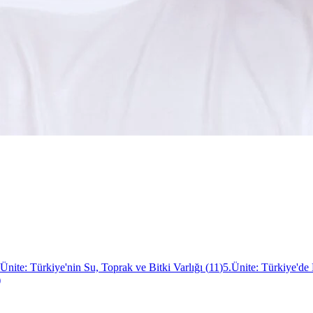
.Ünite: Türkiye'nin Su, Toprak ve Bitki Varlığı
(
11
)
5.Ünite: Türkiye'de
)