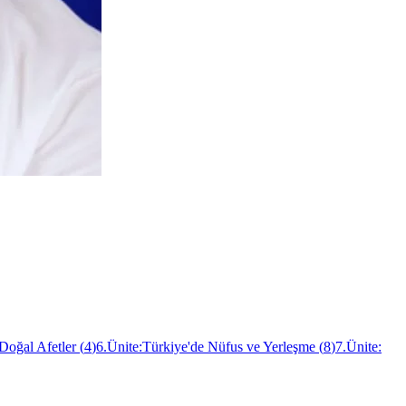
 Doğal Afetler
(
4
)
6.Ünite:Türkiye'de Nüfus ve Yerleşme
(
8
)
7.Ünite: