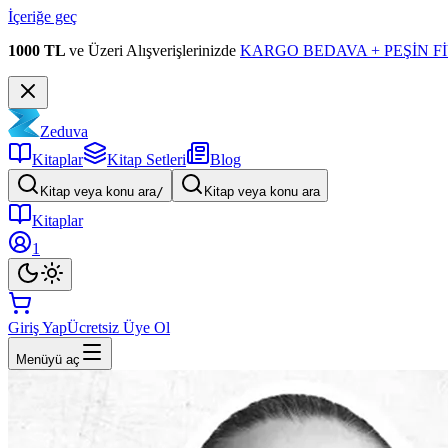
İçeriğe geç
1000 TL
ve Üzeri Alışverişlerinizde
KARGO BEDAVA + PEŞİN Fİ
Zeduva
Kitaplar
Kitap Setleri
Blog
Kitap veya konu ara
/
Kitap veya konu ara
Kitaplar
1
Giriş Yap
Ücretsiz Üye Ol
Menüyü aç