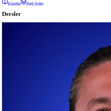
Kitaplar
İlgili Setler
Dersler