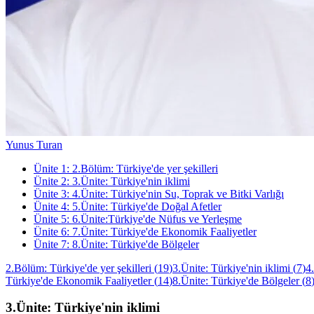
Yunus Turan
Ünite
1
:
2.Bölüm: Türkiye'de yer şekilleri
Ünite
2
:
3.Ünite: Türkiye'nin iklimi
Ünite
3
:
4.Ünite: Türkiye'nin Su, Toprak ve Bitki Varlığı
Ünite
4
:
5.Ünite: Türkiye'de Doğal Afetler
Ünite
5
:
6.Ünite:Türkiye'de Nüfus ve Yerleşme
Ünite
6
:
7.Ünite: Türkiye'de Ekonomik Faaliyetler
Ünite
7
:
8.Ünite: Türkiye'de Bölgeler
2.Bölüm: Türkiye'de yer şekilleri
(
19
)
3.Ünite: Türkiye'nin iklimi
(
7
)
4
Türkiye'de Ekonomik Faaliyetler
(
14
)
8.Ünite: Türkiye'de Bölgeler
(
8
3.Ünite: Türkiye'nin iklimi