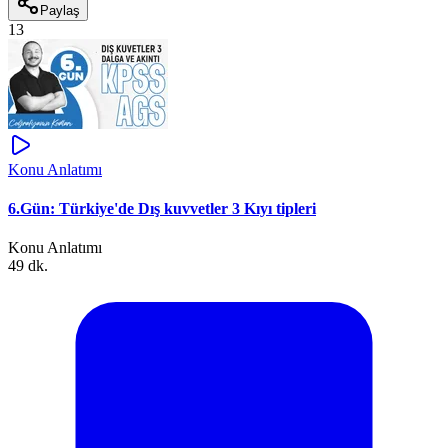
Paylaş
13
Konu Anlatımı
6.Gün: Türkiye'de Dış kuvvetler 3 Kıyı tipleri
Konu Anlatımı
49 dk.