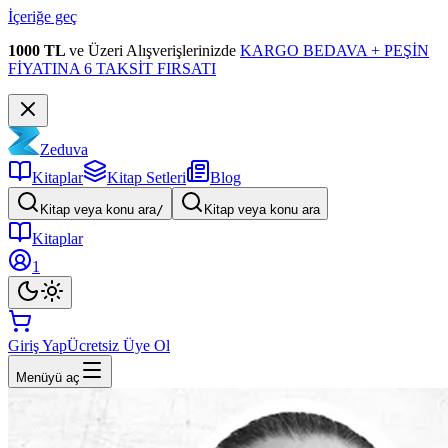
İçeriğe geç
1000 TL
ve Üzeri Alışverişlerinizde
KARGO BEDAVA + PEŞİN
FİYATINA 6 TAKSİT FIRSATI
Zeduva
Kitaplar
Kitap Setleri
Blog
Kitap veya konu ara
/
Kitap veya konu ara
Kitaplar
1
Giriş Yap
Ücretsiz Üye Ol
Menüyü aç