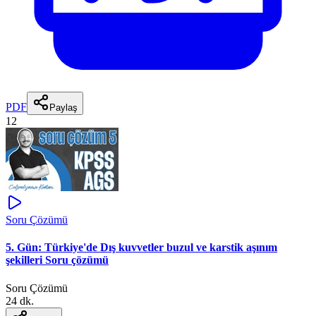
PDF
Paylaş
12
Soru Çözümü
5. Gün: Türkiye'de Dış kuvvetler buzul ve karstik aşınım
şekilleri Soru çözümü
Soru Çözümü
24 dk.