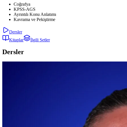
Coğrafya
KPSS-AGS
Ayrıntılı Konu Anlatımı
Kavrama ve Pekiştirme
Dersler
Kitaplar
İlgili Setler
Dersler