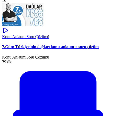
16
Konu Anlatımı
Soru Çözümü
7.Gün: Türkiye'nin dağları konu anlatım + soru çözüm
Konu Anlatımı
Soru Çözümü
39 dk.