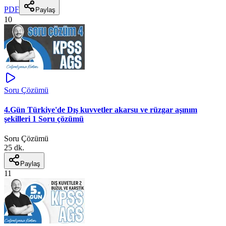
PDF
Paylaş
10
Soru Çözümü
4.Gün Türkiye'de Dış kuvvetler akarsu ve rüzgar aşınım
şekilleri 1 Soru çözümü
Soru Çözümü
25 dk.
Paylaş
11