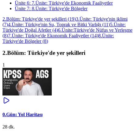
Ünite
6
:
7.Ünite: Türkiye'de Ekonomik Faaliyetler
Ünite
7
:
8.Ünite: Türkiye'de Bölgeler
2.Bölüm: Türkiye'de yer şekilleri
(
19
)
3.Ünite: Türkiye'nin iklimi
(
7
)
4.Ünite: Türkiye'nin Su, Toprak ve Bitki Varlığı
(
11
)
5.Ünite:
Türkiye'de Doğal Afetler
(
4
)
6.Ünite:Türkiye'de Nüfus ve Yerleşme
(
8
)
7.Ünite: Türkiye'de Ekonomik Faaliyetler
(
14
)
8.Ünite:
Türkiye'de Bölgeler
(
8
)
2.Bölüm: Türkiye'de yer şekilleri
1
0.Gün: Yol Haritası
28 dk.