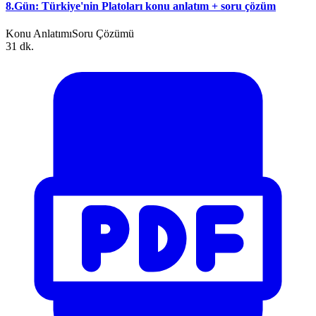
8.Gün: Türkiye'nin Platoları konu anlatım + soru çözüm
Konu Anlatımı
Soru Çözümü
31 dk.