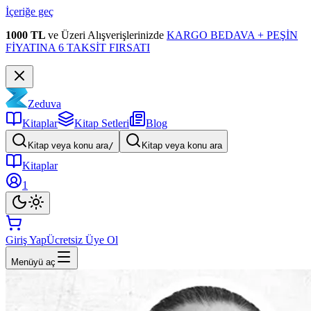
İçeriğe geç
1000 TL
ve Üzeri Alışverişlerinizde
KARGO BEDAVA + PEŞİN
FİYATINA 6 TAKSİT FIRSATI
Zeduva
Kitaplar
Kitap Setleri
Blog
Kitap veya konu ara
/
Kitap veya konu ara
Kitaplar
1
Giriş Yap
Ücretsiz Üye Ol
Menüyü aç