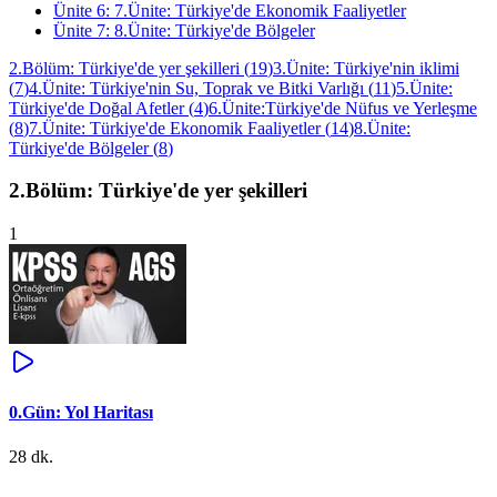
Ünite
6
:
7.Ünite: Türkiye'de Ekonomik Faaliyetler
Ünite
7
:
8.Ünite: Türkiye'de Bölgeler
2.Bölüm: Türkiye'de yer şekilleri
(
19
)
3.Ünite: Türkiye'nin iklimi
(
7
)
4.Ünite: Türkiye'nin Su, Toprak ve Bitki Varlığı
(
11
)
5.Ünite:
Türkiye'de Doğal Afetler
(
4
)
6.Ünite:Türkiye'de Nüfus ve Yerleşme
(
8
)
7.Ünite: Türkiye'de Ekonomik Faaliyetler
(
14
)
8.Ünite:
Türkiye'de Bölgeler
(
8
)
2.Bölüm: Türkiye'de yer şekilleri
1
0.Gün: Yol Haritası
28 dk.