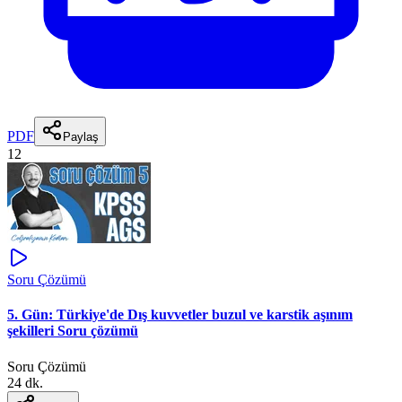
PDF
Paylaş
12
Soru Çözümü
5. Gün: Türkiye'de Dış kuvvetler buzul ve karstik aşınım
şekilleri Soru çözümü
Soru Çözümü
24 dk.