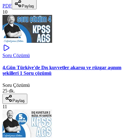
PDF
Paylaş
10
Soru Çözümü
4.Gün Türkiye'de Dış kuvvetler akarsu ve rüzgar aşınım
şekilleri 1 Soru çözümü
Soru Çözümü
25 dk.
Paylaş
11