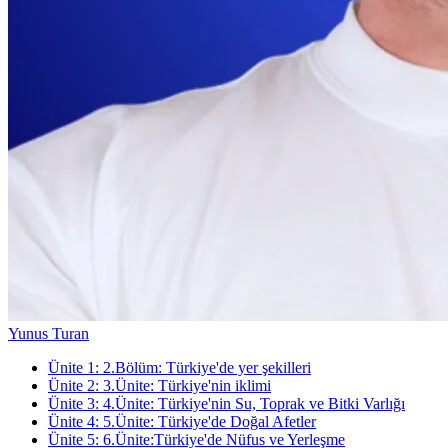
Yunus Turan
Ünite
1
:
2.Bölüm: Türkiye'de yer şekilleri
Ünite
2
:
3.Ünite: Türkiye'nin iklimi
Ünite
3
:
4.Ünite: Türkiye'nin Su, Toprak ve Bitki Varlığı
Ünite
4
:
5.Ünite: Türkiye'de Doğal Afetler
Ünite
5
:
6.Ünite:Türkiye'de Nüfus ve Yerleşme