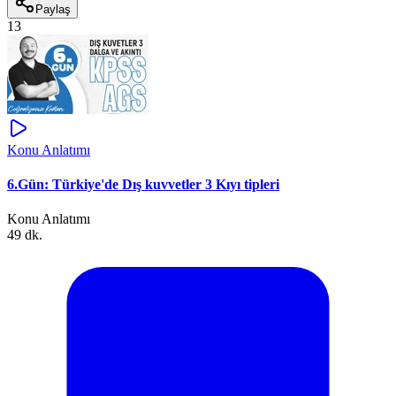
Paylaş
13
Konu Anlatımı
6.Gün: Türkiye'de Dış kuvvetler 3 Kıyı tipleri
Konu Anlatımı
49 dk.