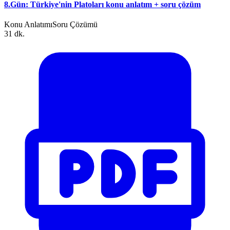
8.Gün: Türkiye'nin Platoları konu anlatım + soru çözüm
Konu Anlatımı
Soru Çözümü
31 dk.