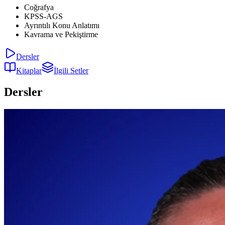
Coğrafya
KPSS-AGS
Ayrıntılı Konu Anlatımı
Kavrama ve Pekiştirme
Dersler
Kitaplar
İlgili Setler
Dersler