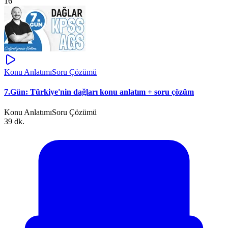
16
Konu Anlatımı
Soru Çözümü
7.Gün: Türkiye'nin dağları konu anlatım + soru çözüm
Konu Anlatımı
Soru Çözümü
39 dk.