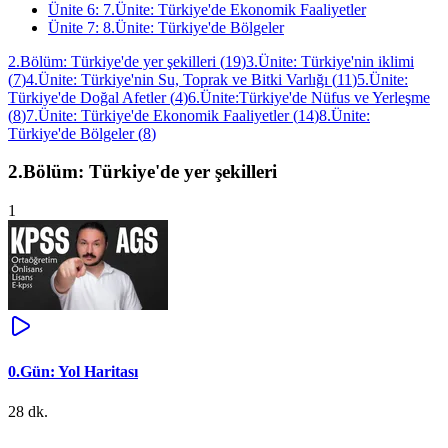
Ünite
6
:
7.Ünite: Türkiye'de Ekonomik Faaliyetler
Ünite
7
:
8.Ünite: Türkiye'de Bölgeler
2.Bölüm: Türkiye'de yer şekilleri
(
19
)
3.Ünite: Türkiye'nin iklimi
(
7
)
4.Ünite: Türkiye'nin Su, Toprak ve Bitki Varlığı
(
11
)
5.Ünite:
Türkiye'de Doğal Afetler
(
4
)
6.Ünite:Türkiye'de Nüfus ve Yerleşme
(
8
)
7.Ünite: Türkiye'de Ekonomik Faaliyetler
(
14
)
8.Ünite:
Türkiye'de Bölgeler
(
8
)
2.Bölüm: Türkiye'de yer şekilleri
1
0.Gün: Yol Haritası
28 dk.