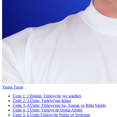
Yunus Turan
Ünite
1
:
2.Bölüm: Türkiye'de yer şekilleri
Ünite
2
:
3.Ünite: Türkiye'nin iklimi
Ünite
3
:
4.Ünite: Türkiye'nin Su, Toprak ve Bitki Varlığı
Ünite
4
:
5.Ünite: Türkiye'de Doğal Afetler
Ünite
5
:
6.Ünite:Türkiye'de Nüfus ve Yerleşme