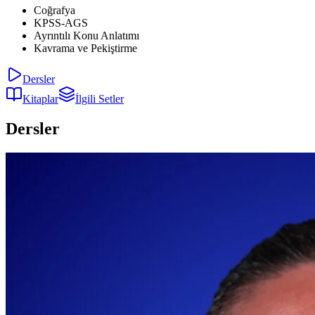
Coğrafya
KPSS-AGS
Ayrıntılı Konu Anlatımı
Kavrama ve Pekiştirme
Dersler
Kitaplar
İlgili Setler
Dersler