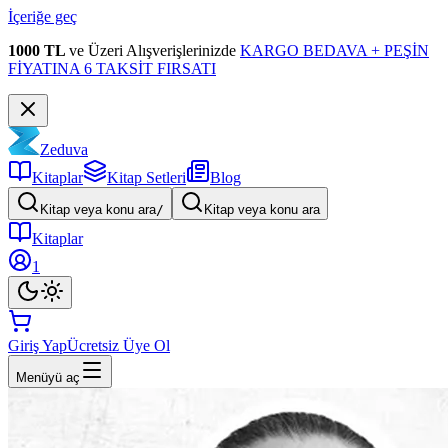
İçeriğe geç
1000 TL
ve Üzeri Alışverişlerinizde
KARGO BEDAVA + PEŞİN
FİYATINA 6 TAKSİT FIRSATI
Zeduva
Kitaplar
Kitap Setleri
Blog
Kitap veya konu ara
/
Kitap veya konu ara
Kitaplar
1
Giriş Yap
Ücretsiz Üye Ol
Menüyü aç