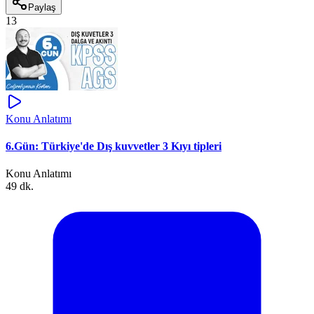
Paylaş
13
Konu Anlatımı
6.Gün: Türkiye'de Dış kuvvetler 3 Kıyı tipleri
Konu Anlatımı
49 dk.