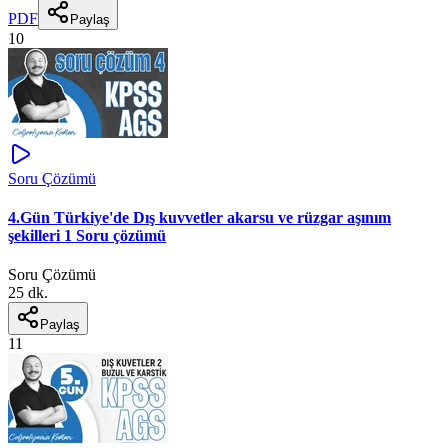
PDF
Paylaş
10
Soru Çözümü
4.Gün Türkiye'de Dış kuvvetler akarsu ve rüzgar aşınım
şekilleri 1 Soru çözümü
Soru Çözümü
25 dk.
Paylaş
11