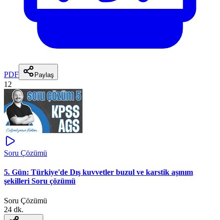
PDF
Paylaş
12
Soru Çözümü
5. Gün: Türkiye'de Dış kuvvetler buzul ve karstik aşınım
şekilleri Soru çözümü
Soru Çözümü
24 dk.