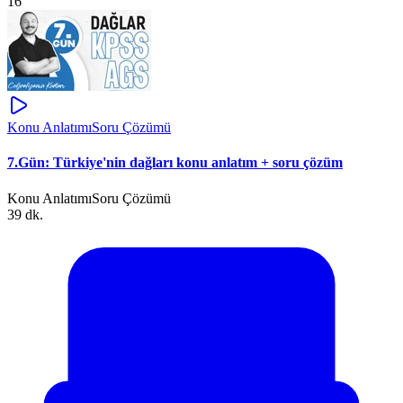
16
Konu Anlatımı
Soru Çözümü
7.Gün: Türkiye'nin dağları konu anlatım + soru çözüm
Konu Anlatımı
Soru Çözümü
39 dk.