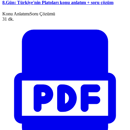
8.Gün: Türkiye'nin Platoları konu anlatım + soru çözüm
Konu Anlatımı
Soru Çözümü
31 dk.