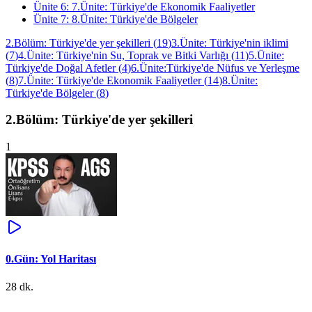
Ünite
6
:
7.Ünite: Türkiye'de Ekonomik Faaliyetler
Ünite
7
:
8.Ünite: Türkiye'de Bölgeler
2.Bölüm: Türkiye'de yer şekilleri
(
19
)
3.Ünite: Türkiye'nin iklimi
(
7
)
4.Ünite: Türkiye'nin Su, Toprak ve Bitki Varlığı
(
11
)
5.Ünite:
Türkiye'de Doğal Afetler
(
4
)
6.Ünite:Türkiye'de Nüfus ve Yerleşme
(
8
)
7.Ünite: Türkiye'de Ekonomik Faaliyetler
(
14
)
8.Ünite:
Türkiye'de Bölgeler
(
8
)
2.Bölüm: Türkiye'de yer şekilleri
1
0.Gün: Yol Haritası
28 dk.