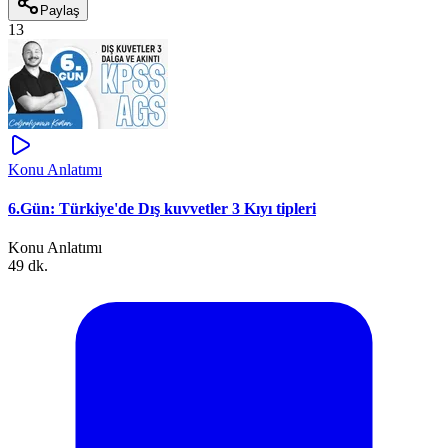
Paylaş
13
Konu Anlatımı
6.Gün: Türkiye'de Dış kuvvetler 3 Kıyı tipleri
Konu Anlatımı
49 dk.