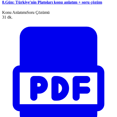
8.Gün: Türkiye'nin Platoları konu anlatım + soru çözüm
Konu Anlatımı
Soru Çözümü
31 dk.