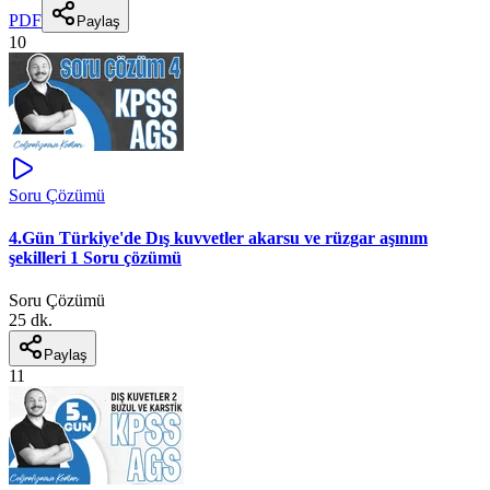
PDF
Paylaş
10
Soru Çözümü
4.Gün Türkiye'de Dış kuvvetler akarsu ve rüzgar aşınım
şekilleri 1 Soru çözümü
Soru Çözümü
25 dk.
Paylaş
11