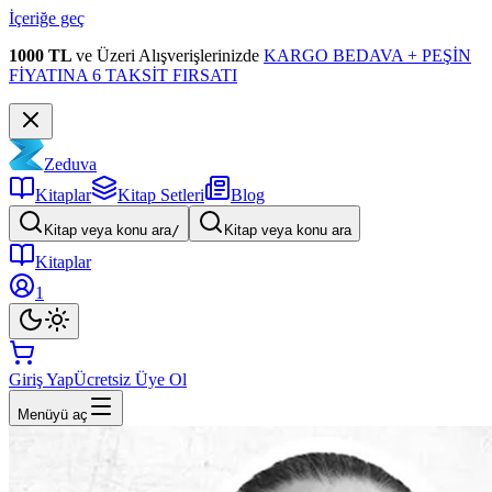
İçeriğe geç
1000 TL
ve Üzeri Alışverişlerinizde
KARGO BEDAVA + PEŞİN
FİYATINA 6 TAKSİT FIRSATI
Zeduva
Kitaplar
Kitap Setleri
Blog
Kitap veya konu ara
/
Kitap veya konu ara
Kitaplar
1
Giriş Yap
Ücretsiz Üye Ol
Menüyü aç