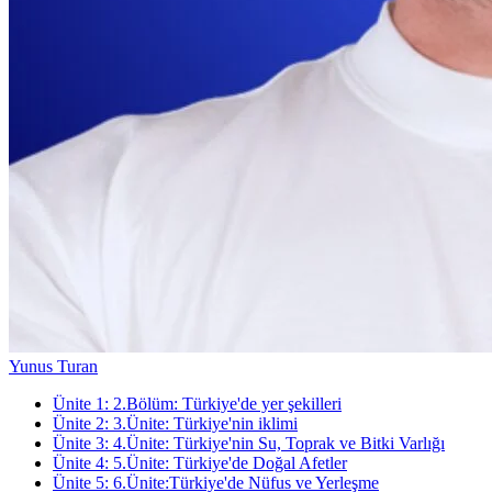
Yunus Turan
Ünite
1
:
2.Bölüm: Türkiye'de yer şekilleri
Ünite
2
:
3.Ünite: Türkiye'nin iklimi
Ünite
3
:
4.Ünite: Türkiye'nin Su, Toprak ve Bitki Varlığı
Ünite
4
:
5.Ünite: Türkiye'de Doğal Afetler
Ünite
5
:
6.Ünite:Türkiye'de Nüfus ve Yerleşme