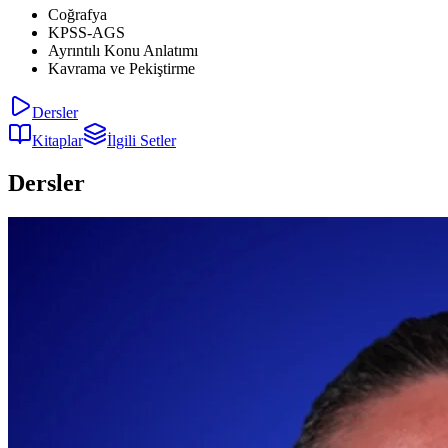
Coğrafya
KPSS-AGS
Ayrıntılı Konu Anlatımı
Kavrama ve Pekiştirme
Dersler
Kitaplar
İlgili Setler
Dersler