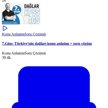
16
Konu Anlatımı
Soru Çözümü
7.Gün: Türkiye'nin dağları konu anlatım + soru çözüm
Konu Anlatımı
Soru Çözümü
39 dk.