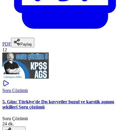
PDF
Paylaş
12
Soru Çözümü
5. Gün: Türkiye'de Dış kuvvetler buzul ve karstik aşınım
şekilleri Soru çözümü
Soru Çözümü
24 dk.