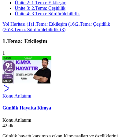
Ünite
2
:
1.Tema: Etkileşim
Ünite
3
:
2.Tema: Çeşitlilik
Ünite
4
:
3.Tema: Sürdürülebilirlik
Yol Haritası
(
1
)
1.Tema: Etkileşim
(
16
)
2.Tema: Çeşitlilik
(
26
)
3.Tema: Sürdürülebilirlik
(
3
)
1.Tema: Etkileşim
1
Konu Anlatımı
Günlük Hayatta Kimya
Konu Anlatımı
42 dk.
Günlük hayattı karşımıza çıkan Kimyasalları ve özelliklerini