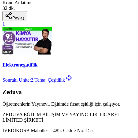
Konu Anlatımı
32 dk.
Paylaş
1
Elektronegatiflik
Sonraki Ünite:
2.Tema: Çeşitlilik
Zeduva
Öğretmenlerin Yayınevi. Eğitimde fırsat eşitliği için çalışıyor.
ZEDUVA EĞİTİM BİLİŞİM VE YAYINCILIK TİCARET
LİMİTED ŞİRKETİ
İVEDİKOSB Mahallesi 1485. Cadde No: 15a