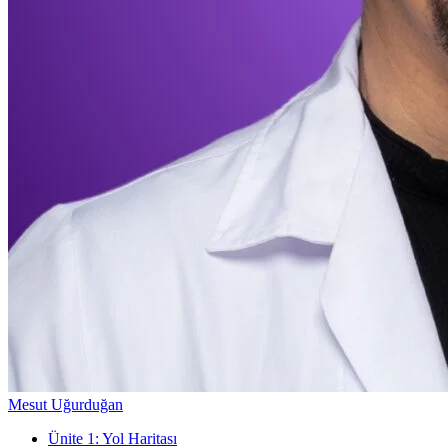
Mesut Uğurduğan
Ünite
1
:
Yol Haritası