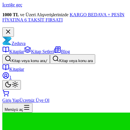
İçeriğe geç
1000 TL
ve Üzeri Alışverişlerinizde
KARGO BEDAVA + PEŞİN
FİYATINA 6 TAKSİT FIRSATI
Zeduva
Kitaplar
Kitap Setleri
Blog
Kitap veya konu ara
/
Kitap veya konu ara
Kitaplar
1
Giriş Yap
Ücretsiz Üye Ol
Menüyü aç