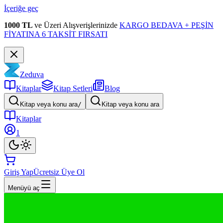
İçeriğe geç
1000 TL
ve Üzeri Alışverişlerinizde
KARGO BEDAVA + PEŞİN
FİYATINA 6 TAKSİT FIRSATI
Zeduva
Kitaplar
Kitap Setleri
Blog
Kitap veya konu ara
/
Kitap veya konu ara
Kitaplar
1
Giriş Yap
Ücretsiz Üye Ol
Menüyü aç