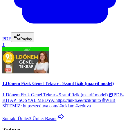
PDF
Paylaş
1
1.Dönem Fizik Genel Tekrar - 9.sınıf fizik (maarif model)
1.Dönem Fizik Genel Tekrar - 9.sınıf fizik (maarif model) 📕PDF-
KİTAP- SOSYAL MEDYA:https://linktr.ee/fizikfinito 🌐WEB
SİTEMİZ: https://zeduva.com/ #reklam #zeduva
Sonraki Ünite:
3.Ünite: Basınç
Zeduva