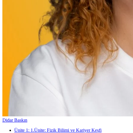
Didar Baskın
Ünite
1
:
1.Ünite: Fizik Bilimi ve Kariyer Keşfi