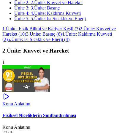
Ünite
2
:
2.Ünite: Kuvvet ve Hareket
Ünite
3
:
3.Ünite: Basınç
Ünite
4
:
4.Ünite: Kaldırma Kuvveti
Ünite
5
:
5.Ünite: Isı Sıcaklık ve Enerji
1.Ünite: Fizik Bilimi ve Kariyer Keşfi
(
3
)
2.Ünite: Kuvvet ve
Hareket
(
10
)
3.Ünite: Basınç
(
6
)
4.Ünite: Kaldırma Kuvveti
(
2
)
5.Ünite: Isı Sıcaklık ve Enerji
(
4
)
2.Ünite: Kuvvet ve Hareket
1
Konu Anlatımı
Fiziksel Niceliklerin Sınıflandırılması
Konu Anlatımı
27 dk.