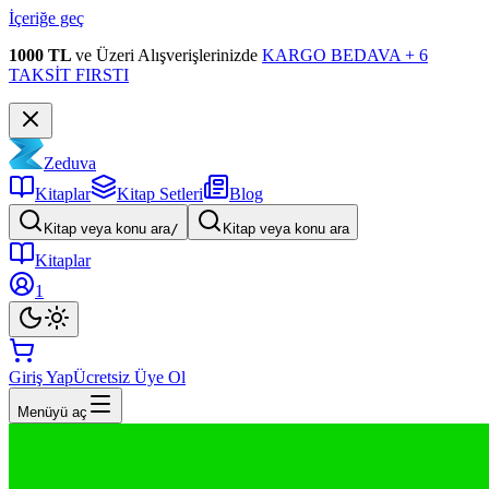
İçeriğe geç
1000 TL
ve Üzeri Alışverişlerinizde
KARGO BEDAVA + 6
TAKSİT FIRSTI
Zeduva
Kitaplar
Kitap Setleri
Blog
Kitap veya konu ara
/
Kitap veya konu ara
Kitaplar
1
Giriş Yap
Ücretsiz Üye Ol
Menüyü aç