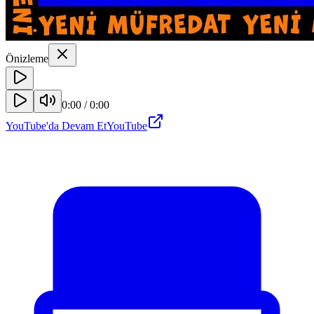
Önizleme
0:00
/
0:00
YouTube'da Devam Et
YouTube