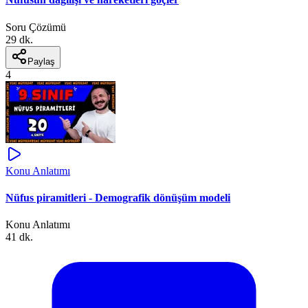
Soru Çözümü
29 dk.
Paylaş
4
Konu Anlatımı
Nüfus piramitleri - Demografik dönüşüm modeli
Konu Anlatımı
41 dk.