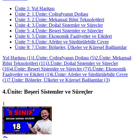
Ünite
1
:
Yol Haritası
Ünite
2
:
1.Ünite: Coğrafyanın Doğası
Ünite
3
:
2.Ünite: Mekansal Bilgi Teknolojileri
Ünite
4
:
3.Ünite: Doğal Sistemler ve Süreçler
Ünite
5
:
4.Ünite: Beşeri Sistemler ve Süreçler
Ünite
6
:
5.Ünite: Ekonomik Faaliyetler ve Etkileri
Ünite
7
:
6.Ünite: Afetler ve Sürdürülebilir Çevre
Ünite
8
:
7.Ünite: Bölgeler, Ülkeler ve Küresel Bağlantılar
Yol Haritası
(
1
)
1.Ünite: Coğrafyanın Doğası
(
5
)
2.Ünite: Mekansal
Bilgi Teknolojileri
(
11
)
3.Ünite: Doğal Sistemler ve Süreçler
(
16
)
4.Ünite: Beşeri Sistemler ve Süreçler
(
7
)
5.Ünite: Ekonomik
Faaliyetler ve Etkileri
(
1
)
6.Ünite: Afetler ve Sürdürülebilir Çevre
(
1
)
7.Ünite: Bölgeler, Ülkeler ve Küresel Bağlantılar
(
3
)
4.Ünite: Beşeri Sistemler ve Süreçler
1