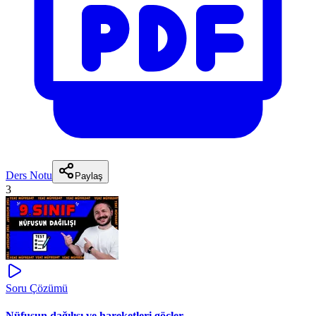
Ders Notu
Paylaş
3
Soru Çözümü
Nüfusun dağılışı ve hareketleri göçler