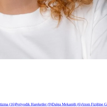
tizma
(
16
)
Periyodik Hareketler
(
9
)
Dalga Mekaniği
(
6
)
Atom Fiziğine Gi