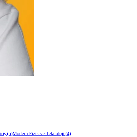
riş
(
5
)
Modern Fizik ve Teknoloji
(
4
)