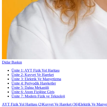
Didar Baskın
Ünite
1
:
AYT Fizik Yol Haritası
Ünite
2
:
Kuvvet Ve Hareket
Ünite
3
:
Elektrik Ve Manyetizma
Ünite
4
:
Periyodik Hareketler
Ünite
5
:
Dalga Mekaniği
Ünite
6
:
Atom Fiziğine Giriş
Ünite
7
:
Modern Fizik ve Teknoloji
AYT Fizik Yol Haritası
(
2
)
Kuvvet Ve Hareket
(
36
)
Elektrik Ve Manye