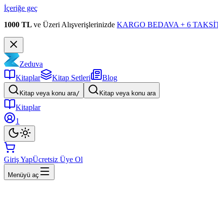
İçeriğe geç
1000 TL
ve Üzeri Alışverişlerinizde
KARGO BEDAVA + 6 TAKSİT
Zeduva
Kitaplar
Kitap Setleri
Blog
Kitap veya konu ara
/
Kitap veya konu ara
Kitaplar
1
Giriş Yap
Ücretsiz Üye Ol
Menüyü aç