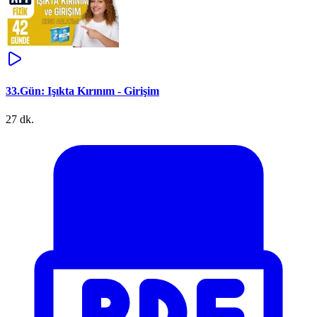
33.Gün: Işıkta Kırınım - Girişim
27 dk.