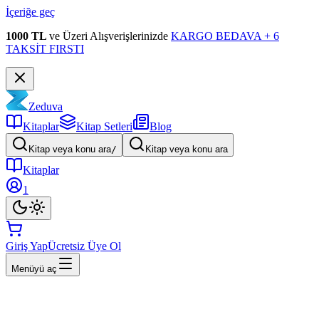
İçeriğe geç
1000 TL
ve Üzeri Alışverişlerinizde
KARGO BEDAVA + 6
TAKSİT FIRSTI
Zeduva
Kitaplar
Kitap Setleri
Blog
Kitap veya konu ara
/
Kitap veya konu ara
Kitaplar
1
Giriş Yap
Ücretsiz Üye Ol
Menüyü aç