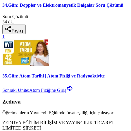
34.Gün: Doppler ve Elektromanyetik Dalgalar Soru Çözümü
Soru Çözümü
34 dk.
Paylaş
1
35.Gün: Atom Tarihi | Atom Fiziği ve Radyoaktivite
Sonraki Ünite:
Atom Fiziğine Giriş
Zeduva
Öğretmenlerin Yayınevi. Eğitimde fırsat eşitliği için çalışıyor.
ZEDUVA EĞİTİM BİLİŞİM VE YAYINCILIK TİCARET
LİMİTED ŞİRKETİ