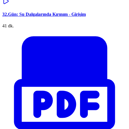
32.Gün: Su Dalgalarında Kırınım - Girişim
41 dk.