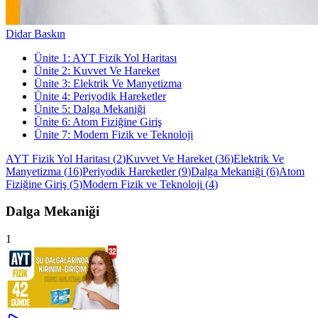
Didar Baskın
Ünite
1
:
AYT Fizik Yol Haritası
Ünite
2
:
Kuvvet Ve Hareket
Ünite
3
:
Elektrik Ve Manyetizma
Ünite
4
:
Periyodik Hareketler
Ünite
5
:
Dalga Mekaniği
Ünite
6
:
Atom Fiziğine Giriş
Ünite
7
:
Modern Fizik ve Teknoloji
AYT Fizik Yol Haritası
(
2
)
Kuvvet Ve Hareket
(
36
)
Elektrik Ve
Manyetizma
(
16
)
Periyodik Hareketler
(
9
)
Dalga Mekaniği
(
6
)
Atom
Fiziğine Giriş
(
5
)
Modern Fizik ve Teknoloji
(
4
)
Dalga Mekaniği
1