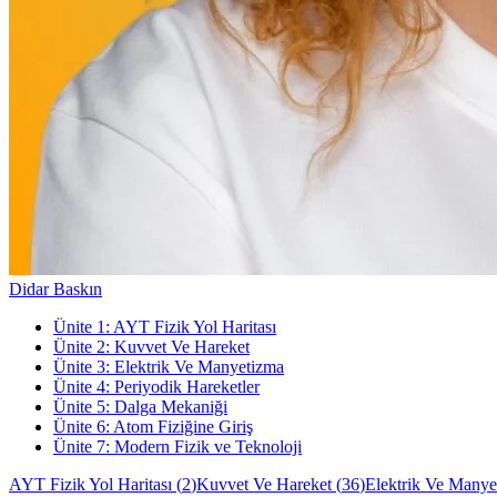
Didar Baskın
Ünite
1
:
AYT Fizik Yol Haritası
Ünite
2
:
Kuvvet Ve Hareket
Ünite
3
:
Elektrik Ve Manyetizma
Ünite
4
:
Periyodik Hareketler
Ünite
5
:
Dalga Mekaniği
Ünite
6
:
Atom Fiziğine Giriş
Ünite
7
:
Modern Fizik ve Teknoloji
AYT Fizik Yol Haritası
(
2
)
Kuvvet Ve Hareket
(
36
)
Elektrik Ve Manye