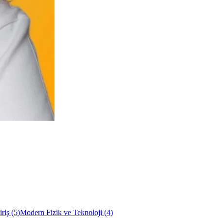
riş
(
5
)
Modern Fizik ve Teknoloji
(
4
)