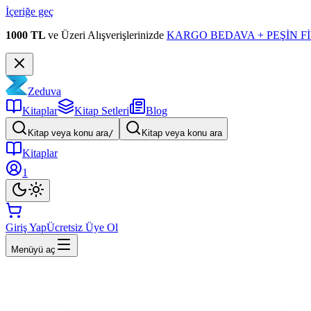
İçeriğe geç
1000 TL
ve Üzeri Alışverişlerinizde
KARGO BEDAVA + PEŞİN Fİ
Zeduva
Kitaplar
Kitap Setleri
Blog
Kitap veya konu ara
/
Kitap veya konu ara
Kitaplar
1
Giriş Yap
Ücretsiz Üye Ol
Menüyü aç