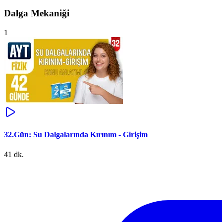
Dalga Mekaniği
1
32.Gün: Su Dalgalarında Kırınım - Girişim
41 dk.