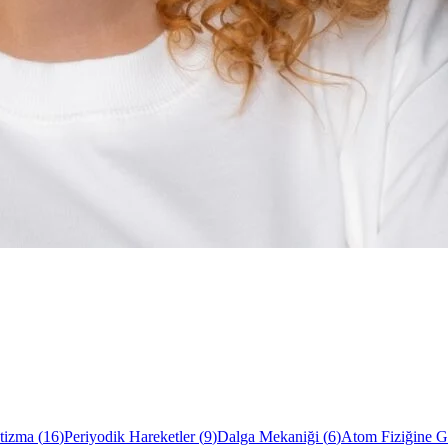
tizma
(
16
)
Periyodik Hareketler
(
9
)
Dalga Mekaniği
(
6
)
Atom Fiziğine Gi