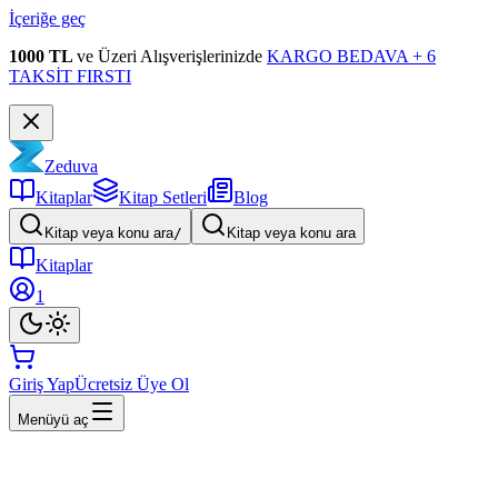
İçeriğe geç
1000 TL
ve Üzeri Alışverişlerinizde
KARGO BEDAVA + 6
TAKSİT FIRSTI
Zeduva
Kitaplar
Kitap Setleri
Blog
Kitap veya konu ara
/
Kitap veya konu ara
Kitaplar
1
Giriş Yap
Ücretsiz Üye Ol
Menüyü aç