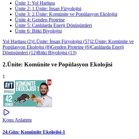
Ünite
1
:
Yol Haritası
Ünite
2
:
1.Ünite: İnsan Fizyolojisi
Ünite
3
:
2.Ünite: Komünite ve Popülasyon Ekolojisi
Ünite
4
:
Genden Proteine
Ünite
5
:
Canlılarda Enerji Dönüşümleri
Ünite
6
:
Bitki Biyolojisi
Yol Haritası
(
2
)
1.Ünite: İnsan Fizyolojisi
(
57
)
2.Ünite: Komünite ve
Popülasyon Ekolojisi
(
8
)
Genden Proteine
(
6
)
Canlılarda Enerji
Dönüşümleri
(
12
)
Bitki Biyolojisi
(
13
)
2.Ünite: Komünite ve Popülasyon Ekolojisi
1
Konu Anlatımı
24.Gün: Komünite Ekolojisi-1