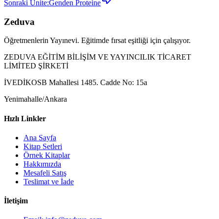
Sonraki Ünite:
Genden Proteine
Zeduva
Öğretmenlerin Yayınevi. Eğitimde fırsat eşitliği için çalışıyor.
ZEDUVA EĞİTİM BİLİŞİM VE YAYINCILIK TİCARET
LİMİTED ŞİRKETİ
İVEDİKOSB Mahallesi 1485. Cadde No: 15a
Yenimahalle/Ankara
Hızlı Linkler
Ana Sayfa
Kitap Setleri
Örnek Kitaplar
Hakkımızda
Mesafeli Satış
Teslimat ve İade
İletişim