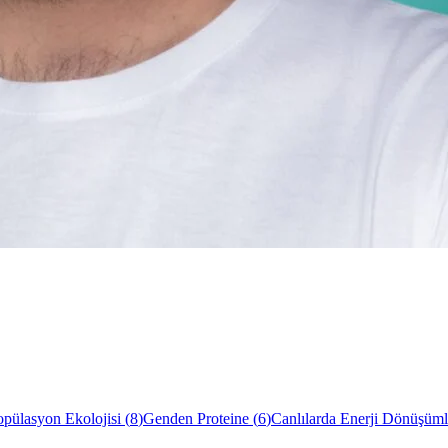
opülasyon Ekolojisi
(
8
)
Genden Proteine
(
6
)
Canlılarda Enerji Dönüşüml