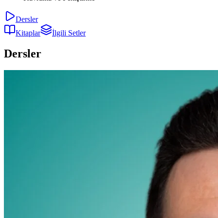
Dersler
Kitaplar
İlgili Setler
Dersler