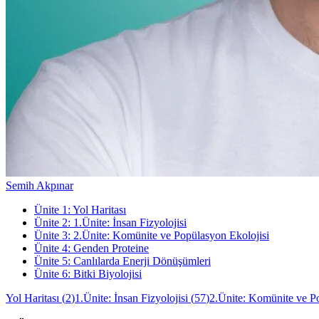
Semih Akpınar
Ünite
1
:
Yol Haritası
Ünite
2
:
1.Ünite: İnsan Fizyolojisi
Ünite
3
:
2.Ünite: Komünite ve Popülasyon Ekolojisi
Ünite
4
:
Genden Proteine
Ünite
5
:
Canlılarda Enerji Dönüşümleri
Ünite
6
:
Bitki Biyolojisi
Yol Haritası
(
2
)
1.Ünite: İnsan Fizyolojisi
(
57
)
2.Ünite: Komünite ve P