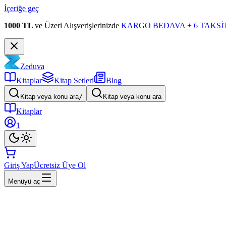
İçeriğe geç
1000 TL
ve Üzeri Alışverişlerinizde
KARGO BEDAVA + 6 TAKSİT
Zeduva
Kitaplar
Kitap Setleri
Blog
Kitap veya konu ara
/
Kitap veya konu ara
Kitaplar
1
Giriş Yap
Ücretsiz Üye Ol
Menüyü aç