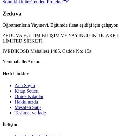
Sonraki Ünite:
Genden Proteine
Zeduva
Öğretmenlerin Yayınevi. Eğitimde fırsat eşitliği için çalışıyor.
ZEDUVA EĞİTİM BİLİŞİM VE YAYINCILIK TİCARET
LİMİTED ŞİRKETİ
İVEDİKOSB Mahallesi 1485. Cadde No: 15a
Yenimahalle/Ankara
Hızlı Linkler
Ana Sayfa
Kitap Setleri
Örnek Kitaplar
Hakkımızda
Mesafeli Satış
Teslimat ve İade
İletişim