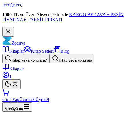
İçeriğe geç
1000 TL
ve Üzeri Alışverişlerinizde
KARGO BEDAVA + PEŞİN
FİYATINA 6 TAKSİT FIRSATI
Zeduva
Kitaplar
Kitap Setleri
Blog
Kitap veya konu ara
/
Kitap veya konu ara
Kitaplar
1
Giriş Yap
Ücretsiz Üye Ol
Menüyü aç