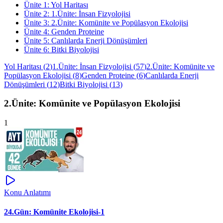
Ünite
1
:
Yol Haritası
Ünite
2
:
1.Ünite: İnsan Fizyolojisi
Ünite
3
:
2.Ünite: Komünite ve Popülasyon Ekolojisi
Ünite
4
:
Genden Proteine
Ünite
5
:
Canlılarda Enerji Dönüşümleri
Ünite
6
:
Bitki Biyolojisi
Yol Haritası
(
2
)
1.Ünite: İnsan Fizyolojisi
(
57
)
2.Ünite: Komünite ve
Popülasyon Ekolojisi
(
8
)
Genden Proteine
(
6
)
Canlılarda Enerji
Dönüşümleri
(
12
)
Bitki Biyolojisi
(
13
)
2.Ünite: Komünite ve Popülasyon Ekolojisi
1
Konu Anlatımı
24.Gün: Komünite Ekolojisi-1