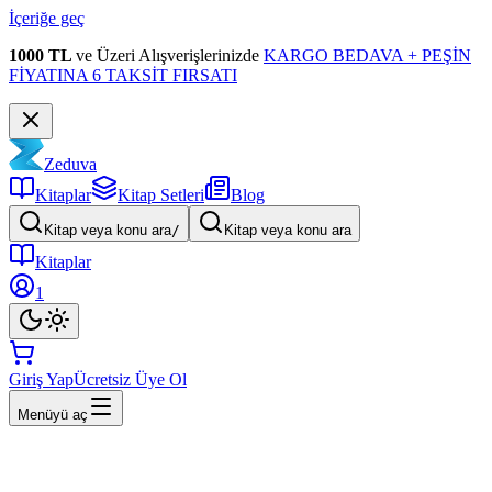
İçeriğe geç
1000 TL
ve Üzeri Alışverişlerinizde
KARGO BEDAVA + PEŞİN
FİYATINA 6 TAKSİT FIRSATI
Zeduva
Kitaplar
Kitap Setleri
Blog
Kitap veya konu ara
/
Kitap veya konu ara
Kitaplar
1
Giriş Yap
Ücretsiz Üye Ol
Menüyü aç