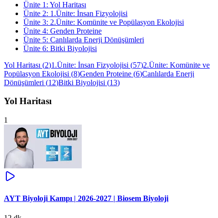
Ünite
1
:
Yol Haritası
Ünite
2
:
1.Ünite: İnsan Fizyolojisi
Ünite
3
:
2.Ünite: Komünite ve Popülasyon Ekolojisi
Ünite
4
:
Genden Proteine
Ünite
5
:
Canlılarda Enerji Dönüşümleri
Ünite
6
:
Bitki Biyolojisi
Yol Haritası
(
2
)
1.Ünite: İnsan Fizyolojisi
(
57
)
2.Ünite: Komünite ve
Popülasyon Ekolojisi
(
8
)
Genden Proteine
(
6
)
Canlılarda Enerji
Dönüşümleri
(
12
)
Bitki Biyolojisi
(
13
)
Yol Haritası
1
AYT Biyoloji Kampı | 2026-2027 | Biosem Biyoloji
12 dk.