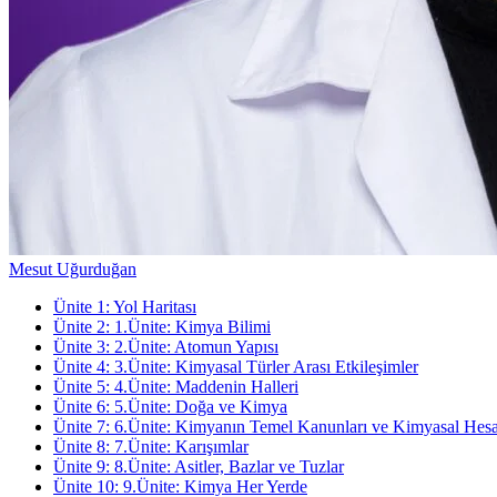
Mesut Uğurduğan
Ünite
1
:
Yol Haritası
Ünite
2
:
1.Ünite: Kimya Bilimi
Ünite
3
:
2.Ünite: Atomun Yapısı
Ünite
4
:
3.Ünite: Kimyasal Türler Arası Etkileşimler
Ünite
5
:
4.Ünite: Maddenin Halleri
Ünite
6
:
5.Ünite: Doğa ve Kimya
Ünite
7
:
6.Ünite: Kimyanın Temel Kanunları ve Kimyasal Hes
Ünite
8
:
7.Ünite: Karışımlar
Ünite
9
:
8.Ünite: Asitler, Bazlar ve Tuzlar
Ünite
10
:
9.Ünite: Kimya Her Yerde