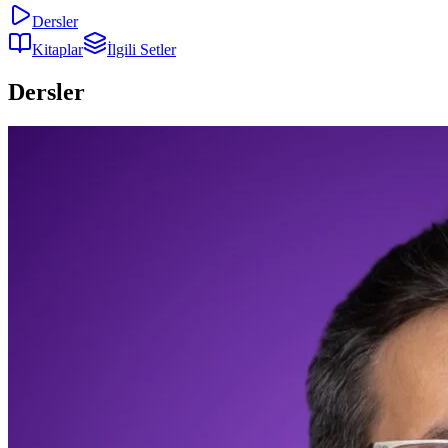
Dersler
Kitaplar
İlgili Setler
Dersler