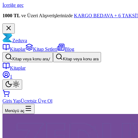
İçeriğe geç
1000 TL
ve Üzeri Alışverişlerinizde
KARGO BEDAVA + 6 TAKSİT
Zeduva
Kitaplar
Kitap Setleri
Blog
Kitap veya konu ara
/
Kitap veya konu ara
Kitaplar
1
Giriş Yap
Ücretsiz Üye Ol
Menüyü aç