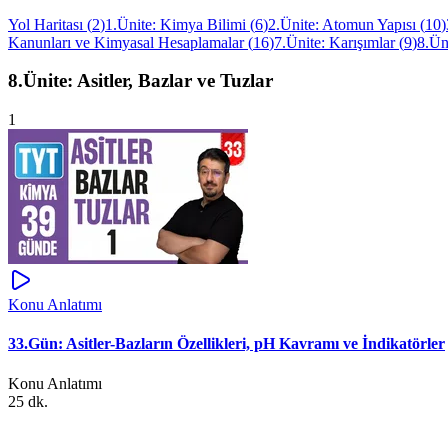
Yol Haritası
(
2
)
1.Ünite: Kimya Bilimi
(
6
)
2.Ünite: Atomun Yapısı
(
10
)
Kanunları ve Kimyasal Hesaplamalar
(
16
)
7.Ünite: Karışımlar
(
9
)
8.Üni
8.Ünite: Asitler, Bazlar ve Tuzlar
1
Konu Anlatımı
33.Gün: Asitler-Bazların Özellikleri, pH Kavramı ve İndikatörler
Konu Anlatımı
25 dk.