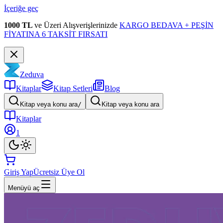
İçeriğe geç
1000 TL
ve Üzeri Alışverişlerinizde
KARGO BEDAVA + PEŞİN
FİYATINA 6 TAKSİT FIRSATI
Zeduva
Kitaplar
Kitap Setleri
Blog
Kitap veya konu ara
/
Kitap veya konu ara
Kitaplar
1
Giriş Yap
Ücretsiz Üye Ol
Menüyü aç