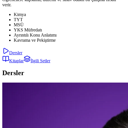
verir.
Kimya
TYT
MSÜ
YKS Müfredatı
Ayrıntılı Konu Anlatımı
Kavrama ve Pekiştirme
Dersler
Kitaplar
İlgili Setler
Dersler