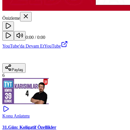
Önizleme
0:00
/
0:00
YouTube'da Devam Et
YouTube
Paylaş
6
Konu Anlatımı
31.Gün: Koligatif Özellikler