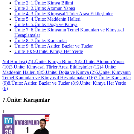
Ünite
2
:
1.Ünite: Kimya Bilimi
Ünite
3
:
2.Ünite: Atomun Yapısı
Ünite
4
:
3.Ünite: Kimyasal Türler Arası Etkileşimler
Ünite
5
:
4.Ünite: Maddenin Halleri
Ünite
6
:
5.Ünite: Doğa ve Kimya
Ünite
7
:
6.Ünite: Kimyanın Temel Kanunları ve Kimyasal
Hesaplamalar
Ünite
8
:
7.Ünite: Karışımlar
Ünite
9
:
8.Ünite: Asitler, Bazlar ve Tuzlar
Ünite
10
:
9.Ünite: Kimya Her Yerde
Yol Haritası
(
2
)
1.Ünite: Kimya Bilimi
(
6
)
2.Ünite: Atomun Yapısı
(
10
)
3.Ünite: Kimyasal Türler Arası Etkileşimler
(
12
)
4.Ünite:
Maddenin Halleri
(
8
)
5.Ünite: Doğa ve Kimya
(
2
)
6.Ünite: Kimyanın
Temel Kanunları ve Kimyasal Hesaplamalar
(
16
)
7.Ünite: Karışımlar
(
9
)
8.Ünite: Asitler, Bazlar ve Tuzlar
(
8
)
9.Ünite: Kimya Her Yerde
(
6
)
7.Ünite: Karışımlar
1