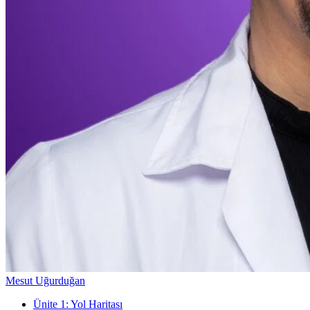
Mesut Uğurduğan
Ünite
1
:
Yol Haritası