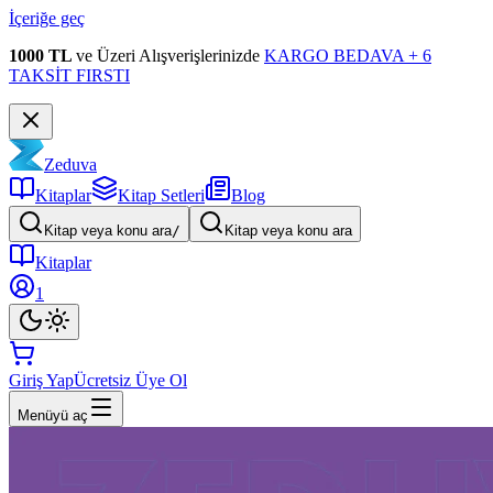
İçeriğe geç
1000 TL
ve Üzeri Alışverişlerinizde
KARGO BEDAVA + 6
TAKSİT FIRSTI
Zeduva
Kitaplar
Kitap Setleri
Blog
Kitap veya konu ara
/
Kitap veya konu ara
Kitaplar
1
Giriş Yap
Ücretsiz Üye Ol
Menüyü aç