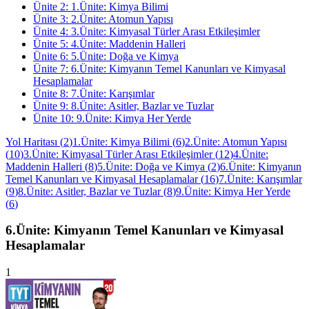
Ünite
2
:
1.Ünite: Kimya Bilimi
Ünite
3
:
2.Ünite: Atomun Yapısı
Ünite
4
:
3.Ünite: Kimyasal Türler Arası Etkileşimler
Ünite
5
:
4.Ünite: Maddenin Halleri
Ünite
6
:
5.Ünite: Doğa ve Kimya
Ünite
7
:
6.Ünite: Kimyanın Temel Kanunları ve Kimyasal
Hesaplamalar
Ünite
8
:
7.Ünite: Karışımlar
Ünite
9
:
8.Ünite: Asitler, Bazlar ve Tuzlar
Ünite
10
:
9.Ünite: Kimya Her Yerde
Yol Haritası
(
2
)
1.Ünite: Kimya Bilimi
(
6
)
2.Ünite: Atomun Yapısı
(
10
)
3.Ünite: Kimyasal Türler Arası Etkileşimler
(
12
)
4.Ünite:
Maddenin Halleri
(
8
)
5.Ünite: Doğa ve Kimya
(
2
)
6.Ünite: Kimyanın
Temel Kanunları ve Kimyasal Hesaplamalar
(
16
)
7.Ünite: Karışımlar
(
9
)
8.Ünite: Asitler, Bazlar ve Tuzlar
(
8
)
9.Ünite: Kimya Her Yerde
(
6
)
6.Ünite: Kimyanın Temel Kanunları ve Kimyasal
Hesaplamalar
1