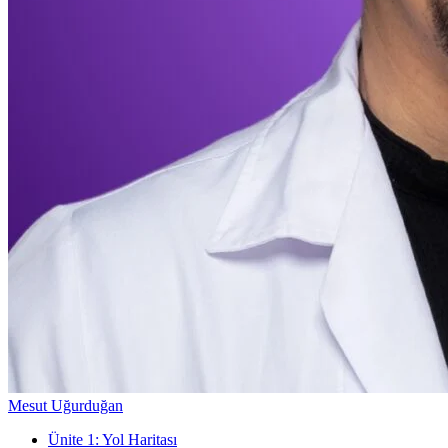
Mesut Uğurduğan
Ünite
1
:
Yol Haritası