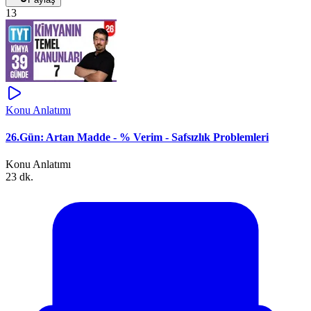
13
Konu Anlatımı
26.Gün: Artan Madde - % Verim - Safsızlık Problemleri
Konu Anlatımı
23 dk.