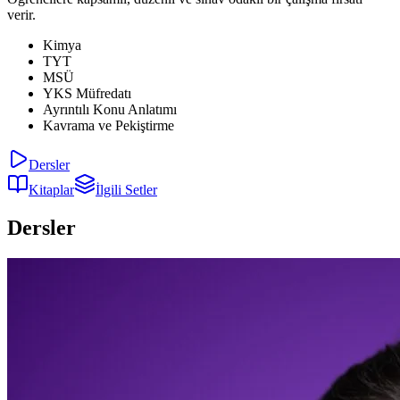
verir.
Kimya
TYT
MSÜ
YKS Müfredatı
Ayrıntılı Konu Anlatımı
Kavrama ve Pekiştirme
Dersler
Kitaplar
İlgili Setler
Dersler