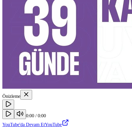
Önizleme
0:00
/
0:00
YouTube'da Devam Et
YouTube