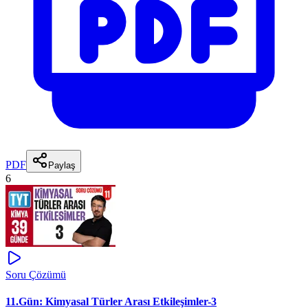
PDF
Paylaş
6
Soru Çözümü
11.Gün: Kimyasal Türler Arası Etkileşimler-3