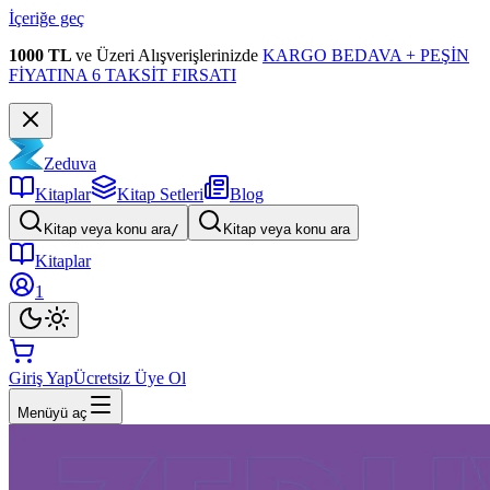
İçeriğe geç
1000 TL
ve Üzeri Alışverişlerinizde
KARGO BEDAVA + PEŞİN
FİYATINA 6 TAKSİT FIRSATI
Zeduva
Kitaplar
Kitap Setleri
Blog
Kitap veya konu ara
/
Kitap veya konu ara
Kitaplar
1
Giriş Yap
Ücretsiz Üye Ol
Menüyü aç