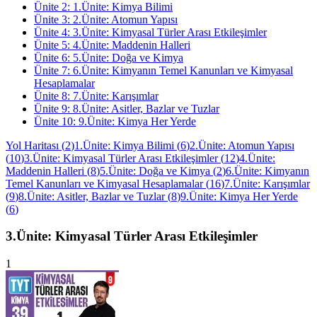
Ünite
2
:
1.Ünite: Kimya Bilimi
Ünite
3
:
2.Ünite: Atomun Yapısı
Ünite
4
:
3.Ünite: Kimyasal Türler Arası Etkileşimler
Ünite
5
:
4.Ünite: Maddenin Halleri
Ünite
6
:
5.Ünite: Doğa ve Kimya
Ünite
7
:
6.Ünite: Kimyanın Temel Kanunları ve Kimyasal
Hesaplamalar
Ünite
8
:
7.Ünite: Karışımlar
Ünite
9
:
8.Ünite: Asitler, Bazlar ve Tuzlar
Ünite
10
:
9.Ünite: Kimya Her Yerde
Yol Haritası
(
2
)
1.Ünite: Kimya Bilimi
(
6
)
2.Ünite: Atomun Yapısı
(
10
)
3.Ünite: Kimyasal Türler Arası Etkileşimler
(
12
)
4.Ünite:
Maddenin Halleri
(
8
)
5.Ünite: Doğa ve Kimya
(
2
)
6.Ünite: Kimyanın
Temel Kanunları ve Kimyasal Hesaplamalar
(
16
)
7.Ünite: Karışımlar
(
9
)
8.Ünite: Asitler, Bazlar ve Tuzlar
(
8
)
9.Ünite: Kimya Her Yerde
(
6
)
3.Ünite: Kimyasal Türler Arası Etkileşimler
1