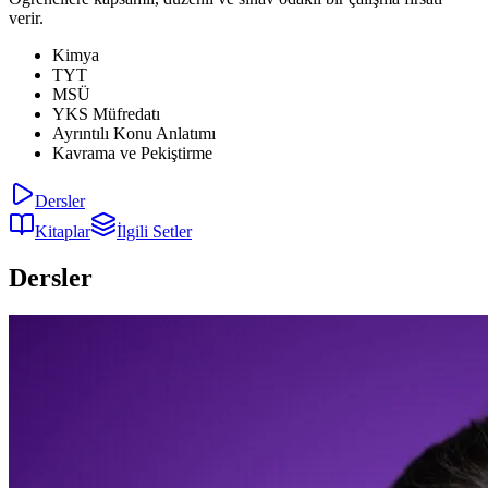
verir.
Kimya
TYT
MSÜ
YKS Müfredatı
Ayrıntılı Konu Anlatımı
Kavrama ve Pekiştirme
Dersler
Kitaplar
İlgili Setler
Dersler