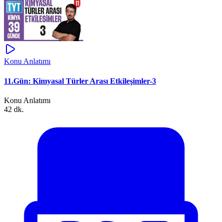
Konu Anlatımı
11.Gün: Kimyasal Türler Arası Etkileşimler-3
Konu Anlatımı
42 dk.