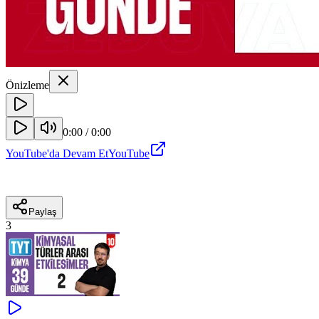
Önizleme
0:00
/
0:00
YouTube'da Devam Et
YouTube
Paylaş
3