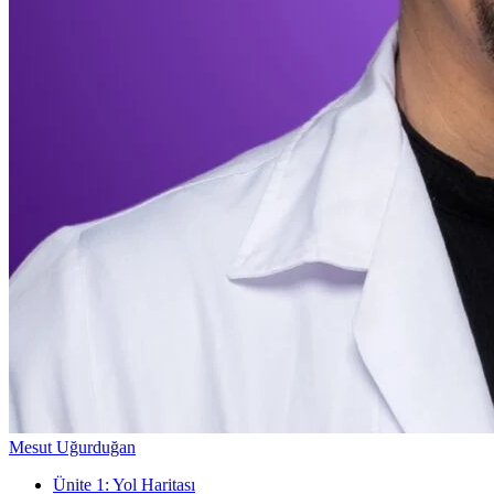
Mesut Uğurduğan
Ünite
1
:
Yol Haritası