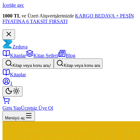
İçeriğe geç
1000 TL
ve Üzeri Alışverişlerinizde
KARGO BEDAVA + PEŞİN
FİYATINA 6 TAKSİT FIRSATI
Zeduva
Kitaplar
Kitap Setleri
Blog
Kitap veya konu ara
/
Kitap veya konu ara
Kitaplar
1
Giriş Yap
Ücretsiz Üye Ol
Menüyü aç