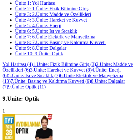
Ünite
1
:
Yol Haritası
Ünite
2
:
1.Ünite: Fizik Bilimine Giriş
Ünite
3
:
2.Ünite: Madde ve Özellikleri
Ünite
4
:
3.Ünite: Hareket ve Kuvvet
Ünite
5
:
4.Ünite: Enerji
Ünite
6
:
5.Ünite: Isı ve Sıcaklık
Ünite
7
:
6.Ünite Elektrik ve Manyetizma
Ünite
8
:
7.Ünite: Basınç ve Kaldırma Kuvveti
Ünite
9
:
8.Ünite: Dalgalar
Ünite
10
:
9.Ünite: Optik
Yol Haritası
(
4
)
1.Ünite: Fizik Bilimine Giriş
(
3
)
2.Ünite: Madde ve
Özellikleri
(
6
)
3.Ünite: Hareket ve Kuvvet
(
8
)
4.Ünite: Enerji
(
6
)
5.Ünite: Isı ve Sıcaklık
(
7
)
6.Ünite Elektrik ve Manyetizma
(
13
)
7.Ünite: Basınç ve Kaldırma Kuvveti
(
9
)
8.Ünite: Dalgalar
(
7
)
9.Ünite: Optik
(
11
)
9.Ünite: Optik
1