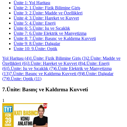
Ünite
1
:
Yol Haritası
Ünite
2
:
1.Ünite: Fizik Bilimine Giriş
Ünite
3
:
2.Ünite: Madde ve Özellikleri
Ünite
4
:
3.Ünite: Hareket ve Kuvvet
Ünite
5
:
4.Ünite: Enerji
Ünite
6
:
5.Ünite: Isı ve Sıcaklık
Ünite
7
:
6.Ünite Elektrik ve Manyetizma
Ünite
8
:
7.Ünite: Basınç ve Kaldırma Kuvveti
Ünite
9
:
8.Ünite: Dalgalar
Ünite
10
:
9.Ünite: Optik
Yol Haritası
(
4
)
1.Ünite: Fizik Bilimine Giriş
(
3
)
2.Ünite: Madde ve
Özellikleri
(
6
)
3.Ünite: Hareket ve Kuvvet
(
8
)
4.Ünite: Enerji
(
6
)
5.Ünite: Isı ve Sıcaklık
(
7
)
6.Ünite Elektrik ve Manyetizma
(
13
)
7.Ünite: Basınç ve Kaldırma Kuvveti
(
9
)
8.Ünite: Dalgalar
(
7
)
9.Ünite: Optik
(
11
)
7.Ünite: Basınç ve Kaldırma Kuvveti
1