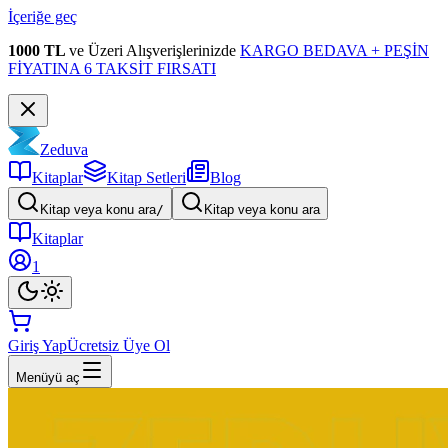
İçeriğe geç
1000 TL
ve Üzeri Alışverişlerinizde
KARGO BEDAVA + PEŞİN
FİYATINA 6 TAKSİT FIRSATI
Zeduva
Kitaplar
Kitap Setleri
Blog
Kitap veya konu ara
/
Kitap veya konu ara
Kitaplar
1
Giriş Yap
Ücretsiz Üye Ol
Menüyü aç