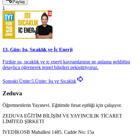
Paylaş
1
13. Gün: Isı, Sıcaklık ve İç Enerji
Fizikte ısı, sıcaklık ve iç enerji kavramlarının ne anlama geldiğini
detaylıca öğrenerek temel bilgileri pekiştiriyoruz.
Sonraki Ünite:
5.Ünite: Isı ve Sıcaklık
Zeduva
Öğretmenlerin Yayınevi. Eğitimde fırsat eşitliği için çalışıyor.
ZEDUVA EĞİTİM BİLİŞİM VE YAYINCILIK TİCARET
LİMİTED ŞİRKETİ
İVEDİKOSB Mahallesi 1485. Cadde No: 15a