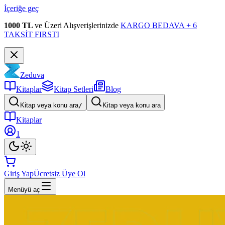
İçeriğe geç
1000 TL
ve Üzeri Alışverişlerinizde
KARGO BEDAVA + 6
TAKSİT FIRSTI
Zeduva
Kitaplar
Kitap Setleri
Blog
Kitap veya konu ara
/
Kitap veya konu ara
Kitaplar
1
Giriş Yap
Ücretsiz Üye Ol
Menüyü aç