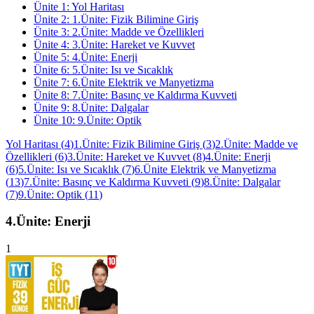
Ünite
1
:
Yol Haritası
Ünite
2
:
1.Ünite: Fizik Bilimine Giriş
Ünite
3
:
2.Ünite: Madde ve Özellikleri
Ünite
4
:
3.Ünite: Hareket ve Kuvvet
Ünite
5
:
4.Ünite: Enerji
Ünite
6
:
5.Ünite: Isı ve Sıcaklık
Ünite
7
:
6.Ünite Elektrik ve Manyetizma
Ünite
8
:
7.Ünite: Basınç ve Kaldırma Kuvveti
Ünite
9
:
8.Ünite: Dalgalar
Ünite
10
:
9.Ünite: Optik
Yol Haritası
(
4
)
1.Ünite: Fizik Bilimine Giriş
(
3
)
2.Ünite: Madde ve
Özellikleri
(
6
)
3.Ünite: Hareket ve Kuvvet
(
8
)
4.Ünite: Enerji
(
6
)
5.Ünite: Isı ve Sıcaklık
(
7
)
6.Ünite Elektrik ve Manyetizma
(
13
)
7.Ünite: Basınç ve Kaldırma Kuvveti
(
9
)
8.Ünite: Dalgalar
(
7
)
9.Ünite: Optik
(
11
)
4.Ünite: Enerji
1