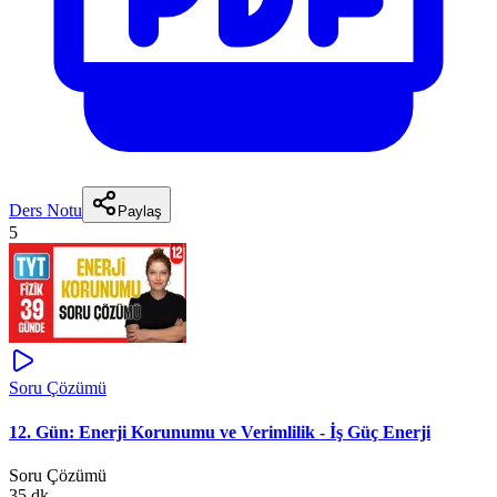
Ders Notu
Paylaş
5
Soru Çözümü
12. Gün: Enerji Korunumu ve Verimlilik - İş Güç Enerji
Soru Çözümü
35 dk.