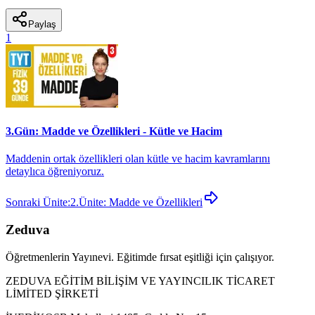
Paylaş
1
3.Gün: Madde ve Özellikleri - Kütle ve Hacim
Maddenin ortak özellikleri olan kütle ve hacim kavramlarını
detaylıca öğreniyoruz.
Sonraki Ünite:
2.Ünite: Madde ve Özellikleri
Zeduva
Öğretmenlerin Yayınevi. Eğitimde fırsat eşitliği için çalışıyor.
ZEDUVA EĞİTİM BİLİŞİM VE YAYINCILIK TİCARET
LİMİTED ŞİRKETİ