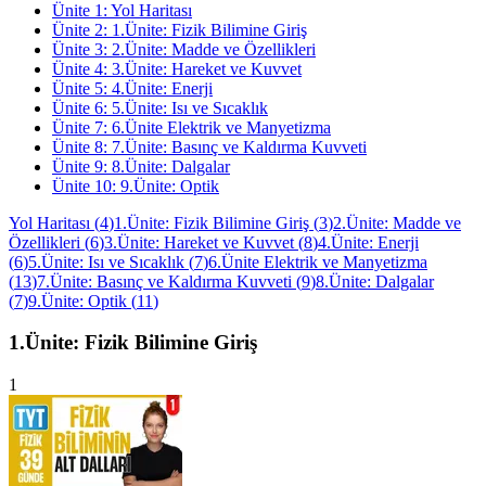
Ünite
1
:
Yol Haritası
Ünite
2
:
1.Ünite: Fizik Bilimine Giriş
Ünite
3
:
2.Ünite: Madde ve Özellikleri
Ünite
4
:
3.Ünite: Hareket ve Kuvvet
Ünite
5
:
4.Ünite: Enerji
Ünite
6
:
5.Ünite: Isı ve Sıcaklık
Ünite
7
:
6.Ünite Elektrik ve Manyetizma
Ünite
8
:
7.Ünite: Basınç ve Kaldırma Kuvveti
Ünite
9
:
8.Ünite: Dalgalar
Ünite
10
:
9.Ünite: Optik
Yol Haritası
(
4
)
1.Ünite: Fizik Bilimine Giriş
(
3
)
2.Ünite: Madde ve
Özellikleri
(
6
)
3.Ünite: Hareket ve Kuvvet
(
8
)
4.Ünite: Enerji
(
6
)
5.Ünite: Isı ve Sıcaklık
(
7
)
6.Ünite Elektrik ve Manyetizma
(
13
)
7.Ünite: Basınç ve Kaldırma Kuvveti
(
9
)
8.Ünite: Dalgalar
(
7
)
9.Ünite: Optik
(
11
)
1.Ünite: Fizik Bilimine Giriş
1