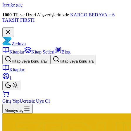
İçeriğe geç
1000 TL
ve Üzeri Alışverişlerinizde
KARGO BEDAVA + 6
TAKSİT FIRSTI
Zeduva
Kitaplar
Kitap Setleri
Blog
Kitap veya konu ara
/
Kitap veya konu ara
Kitaplar
1
Giriş Yap
Ücretsiz Üye Ol
Menüyü aç