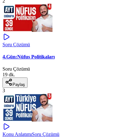
2
Soru Çözümü
4.Gün:Nüfus Politikaları
Soru Çözümü
19 dk.
Paylaş
3
Konu Anlatımı
Soru Çözümü