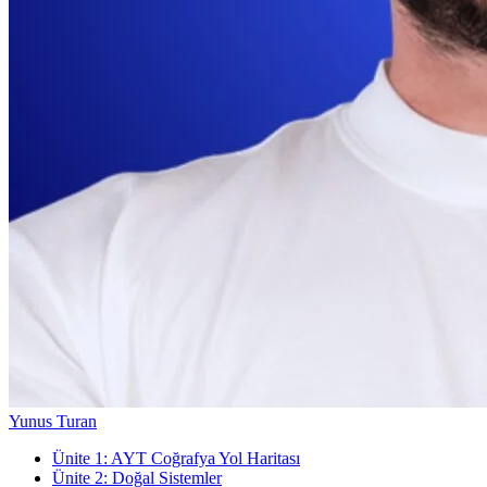
Yunus Turan
Ünite
1
:
AYT Coğrafya Yol Haritası
Ünite
2
:
Doğal Sistemler