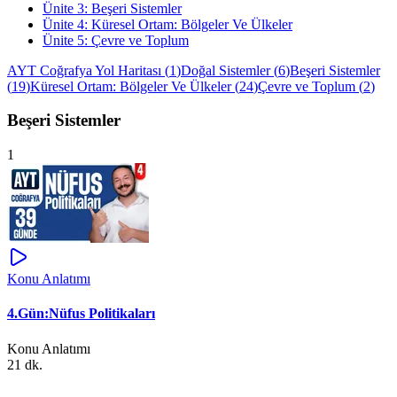
Ünite
3
:
Beşeri Sistemler
Ünite
4
:
Küresel Ortam: Bölgeler Ve Ülkeler
Ünite
5
:
Çevre ve Toplum
AYT Coğrafya Yol Haritası
(
1
)
Doğal Sistemler
(
6
)
Beşeri Sistemler
(
19
)
Küresel Ortam: Bölgeler Ve Ülkeler
(
24
)
Çevre ve Toplum
(
2
)
Beşeri Sistemler
1
Konu Anlatımı
4.Gün:Nüfus Politikaları
Konu Anlatımı
21 dk.