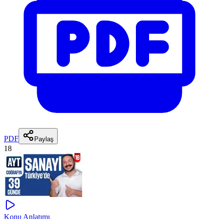
PDF
Paylaş
18
Konu Anlatımı