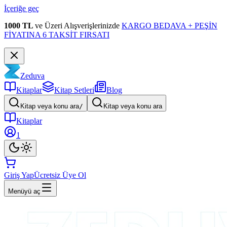
İçeriğe geç
1000 TL
ve Üzeri Alışverişlerinizde
KARGO BEDAVA + PEŞİN
FİYATINA 6 TAKSİT FIRSATI
Zeduva
Kitaplar
Kitap Setleri
Blog
Kitap veya konu ara
/
Kitap veya konu ara
Kitaplar
1
Giriş Yap
Ücretsiz Üye Ol
Menüyü aç