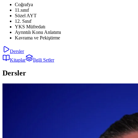
Coğrafya
11.sınıf
Sözel AYT
12. Sınıf
YKS Müfredatı
Ayrıntılı Konu Anlatımı
Kavrama ve Pekiştirme
Dersler
Kitaplar
İlgili Setler
Dersler