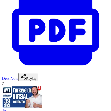
Ders Notu
Paylaş
7