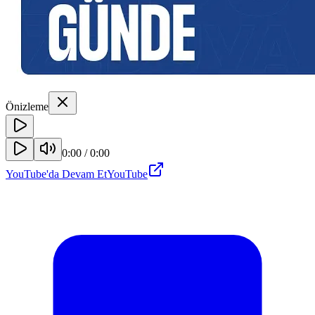
Önizleme
0:00
/
0:00
YouTube'da Devam Et
YouTube