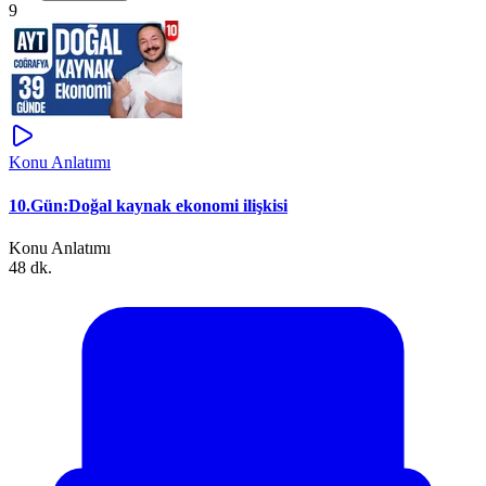
9
Konu Anlatımı
10.Gün:Doğal kaynak ekonomi ilişkisi
Konu Anlatımı
48 dk.