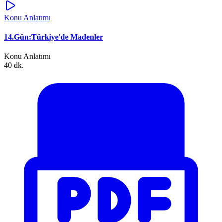
Konu Anlatımı
14.Gün:Türkiye'de Madenler
Konu Anlatımı
40 dk.