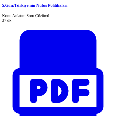
5.Gün:Türkiye'nin Nüfus Politikaları
Konu Anlatımı
Soru Çözümü
37 dk.