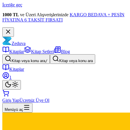
İçeriğe geç
1000 TL
ve Üzeri Alışverişlerinizde
KARGO BEDAVA + PEŞİN
FİYATINA 6 TAKSİT FIRSATI
Zeduva
Kitaplar
Kitap Setleri
Blog
Kitap veya konu ara
/
Kitap veya konu ara
Kitaplar
1
Giriş Yap
Ücretsiz Üye Ol
Menüyü aç