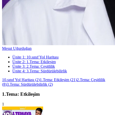
Mesut Uğurduğan
Ünite
1
:
10.sınıf Yol Haritası
Ünite
2
:
1.Tema: Etkileşim
Ünite
3
:
2.Tema: Çeşitlilik
Ünite
4
:
3.Tema: Sürdürülebilirlik
10.sınıf Yol Haritası
(
2
)
1.Tema: Etkileşim
(
21
)
2.Tema: Çeşitlilik
(
8
)
3.Tema: Sürdürülebilirlik
(
2
)
1.Tema: Etkileşim
1