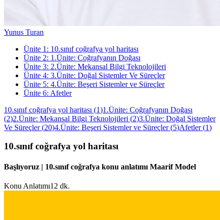
Yunus Turan
Ünite
1
:
10.sınıf coğrafya yol haritası
Ünite
2
:
1.Ünite: Coğrafyanın Doğası
Ünite
3
:
2.Ünite: Mekansal Bilgi Teknolojileri
Ünite
4
:
3.Ünite: Doğal Sistemler Ve Süreçler
Ünite
5
:
4.Ünite: Beşeri Sistemler ve Süreçler
Ünite
6
:
Afetler
10.sınıf coğrafya yol haritası
(
1
)
1.Ünite: Coğrafyanın Doğası
(
2
)
2.Ünite: Mekansal Bilgi Teknolojileri
(
2
)
3.Ünite: Doğal Sistemler
Ve Süreçler
(
20
)
4.Ünite: Beşeri Sistemler ve Süreçler
(
5
)
Afetler
(
1
)
10.sınıf coğrafya yol haritası
Başlıyoruz | 10.sınıf coğrafya konu anlatımı Maarif Model
Konu Anlatımı
12 dk.