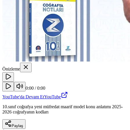
Önizleme
0:00
/
0:00
YouTube'da Devam Et
YouTube
10.sınıf coğrafya yeni müfredat maarif model konu anlatımı 2025-
2026 coğrafyanın kodları
Paylaş