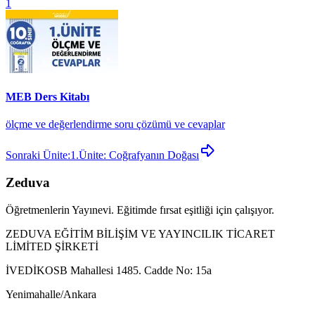
1
MEB Ders Kitabı
ölçme ve değerlendirme soru çözümü ve cevaplar
Sonraki Ünite:
1.Ünite: Coğrafyanın Doğası
Zeduva
Öğretmenlerin Yayınevi. Eğitimde fırsat eşitliği için çalışıyor.
ZEDUVA EĞİTİM BİLİŞİM VE YAYINCILIK TİCARET
LİMİTED ŞİRKETİ
İVEDİKOSB Mahallesi 1485. Cadde No: 15a
Yenimahalle/Ankara