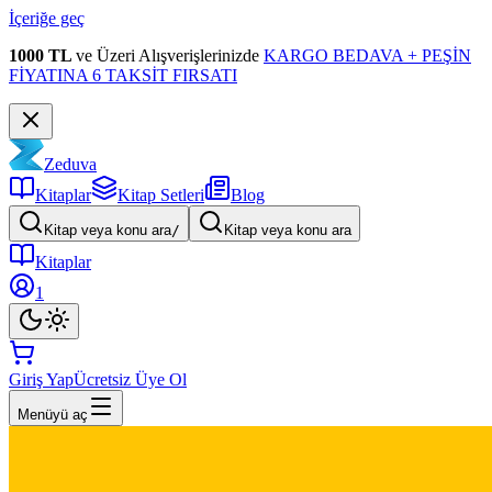
İçeriğe geç
1000 TL
ve Üzeri Alışverişlerinizde
KARGO BEDAVA + PEŞİN
FİYATINA 6 TAKSİT FIRSATI
Zeduva
Kitaplar
Kitap Setleri
Blog
Kitap veya konu ara
/
Kitap veya konu ara
Kitaplar
1
Giriş Yap
Ücretsiz Üye Ol
Menüyü aç