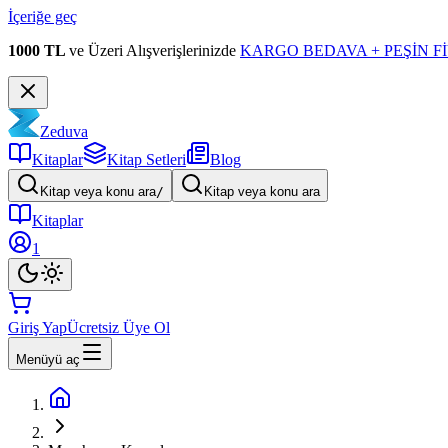
İçeriğe geç
1000 TL
ve Üzeri Alışverişlerinizde
KARGO BEDAVA + PEŞİN Fİ
Zeduva
Kitaplar
Kitap Setleri
Blog
Kitap veya konu ara
/
Kitap veya konu ara
Kitaplar
1
Giriş Yap
Ücretsiz Üye Ol
Menüyü aç