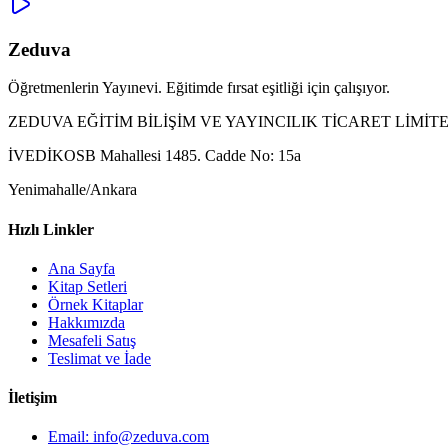
Zeduva
Öğretmenlerin Yayınevi. Eğitimde fırsat eşitliği için çalışıyor.
ZEDUVA EĞİTİM BİLİŞİM VE YAYINCILIK TİCARET LİMİTE
İVEDİKOSB Mahallesi 1485. Cadde No: 15a
Yenimahalle/Ankara
Hızlı Linkler
Ana Sayfa
Kitap Setleri
Örnek Kitaplar
Hakkımızda
Mesafeli Satış
Teslimat ve İade
İletişim
Email: info@zeduva.com