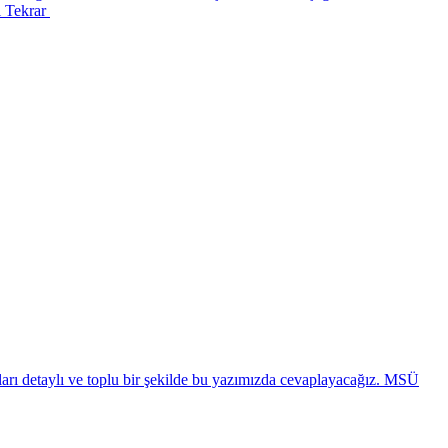
l Tekrar
ı detaylı ve toplu bir şekilde bu yazımızda cevaplayacağız. MSÜ