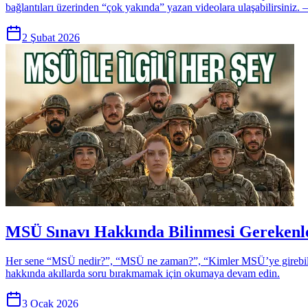
bağlantıları üzerinden “çok yakında” yazan videolara ulaşabilirsin
2 Şubat 2026
MSÜ Sınavı Hakkında Bilinmesi Gerekenle
Her sene “MSÜ nedir?”, “MSÜ ne zaman?”, “Kimler MSÜ’ye girebilir?
hakkında akıllarda soru bırakmamak için okumaya devam edin.
3 Ocak 2026