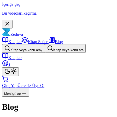
İçeriğe geç
Bu videoları kaçırma.
Zeduva
Kitaplar
Kitap Setleri
Blog
Kitap veya konu ara
/
Kitap veya konu ara
Kitaplar
1
Giriş Yap
Ücretsiz Üye Ol
Menüyü aç
Blog