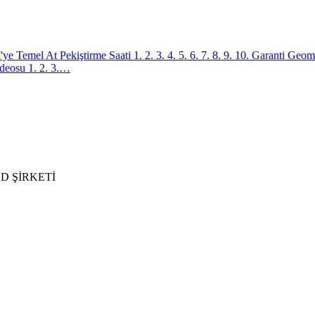
Temel At Pekiştirme Saati 1. 2. 3. 4. 5. 6. 7. 8. 9. 10. Garanti Ge
ideosu 1. 2. 3.…
D ŞİRKETİ