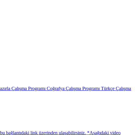
azırla Çalışma Programı Coğrafya Çalışma Programı Türkçe Çalışma
ağlantıdaki link üzerinden ulaşabilirsiniz. *Aşağıdaki video