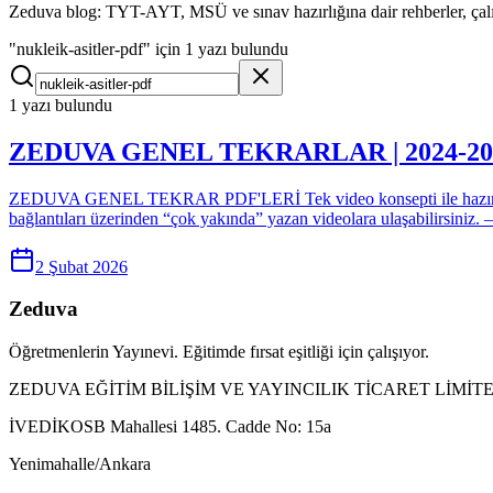
Zeduva blog: TYT-AYT, MSÜ ve sınav hazırlığına dair rehberler, çalış
"nukleik-asitler-pdf" için 1 yazı bulundu
1 yazı bulundu
ZEDUVA GENEL TEKRARLAR | 2024-20
ZEDUVA GENEL TEKRAR PDF'LERİ Tek video konsepti ile hazırladığımı
bağlantıları üzerinden “çok yakında” yazan videolara ulaşabilirsin
2 Şubat 2026
Zeduva
Öğretmenlerin Yayınevi. Eğitimde fırsat eşitliği için çalışıyor.
ZEDUVA EĞİTİM BİLİŞİM VE YAYINCILIK TİCARET LİMİTE
İVEDİKOSB Mahallesi 1485. Cadde No: 15a
Yenimahalle/Ankara