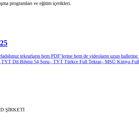
ma programları ve eğitim içerikleri.
25
z tekrarların hem PDF’lerine hem de videoların uzun hallerine bu b
iz. – TYT Dil Bilgisi 54 Soru– TYT Türkçe Full Tekrar– MSÜ Kimya Ful
D ŞİRKETİ