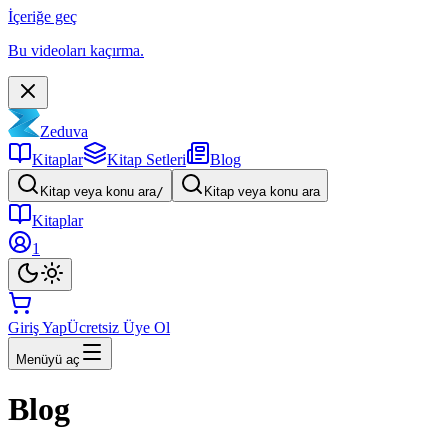
İçeriğe geç
Bu videoları kaçırma.
Zeduva
Kitaplar
Kitap Setleri
Blog
Kitap veya konu ara
/
Kitap veya konu ara
Kitaplar
1
Giriş Yap
Ücretsiz Üye Ol
Menüyü aç
Blog