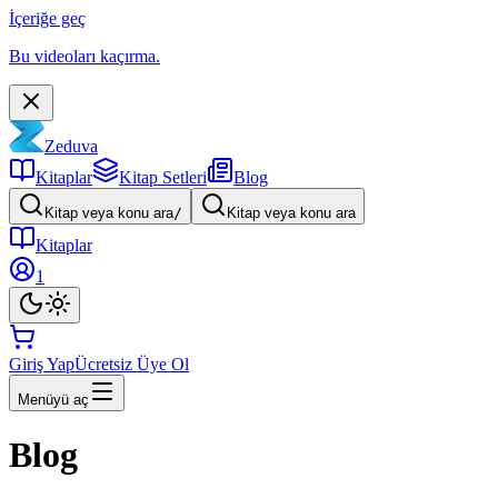
İçeriğe geç
Bu videoları kaçırma.
Zeduva
Kitaplar
Kitap Setleri
Blog
Kitap veya konu ara
/
Kitap veya konu ara
Kitaplar
1
Giriş Yap
Ücretsiz Üye Ol
Menüyü aç
Blog